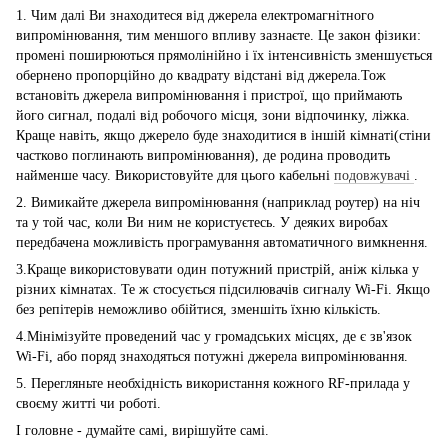
1. Чим далі Ви знаходитеся від джерела електромагнітного
випромінювання, тим меншого впливу зазнаєте. Це закон фізики:
промені поширюються прямолінійно і їх інтенсивність зменшується
обернено пропорційно до квадрату відстані від джерела.Тож
встановіть джерела випромінювання і пристрої, що приймають
його сигнал, подалі від робочого місця, зони відпочинку, ліжка.
Краще навіть, якщо джерело буде знаходитися в іншій кімнаті(стіни
частково поглинають випромінювання), де родина проводить
найменше часу. Використовуйте для цього кабельні
подовжувачі
.
2. Вимикайте джерела випромінювання (наприклад роутер) на ніч
та у той час, коли Ви ним не користуєтесь. У деяких виробах
передбачена можливість програмування автоматичного вимкнення.
3.Краще використовувати один потужний пристрій, аніж кілька у
різних кімнатах. Те ж стосується підсилювачів сигналу Wi-Fi. Якщо
без репітерів неможливо обійтися, зменшіть їхню кількість.
4.Мінімізуйте проведений час у громадських місцях, де є зв'язок
Wi-Fi, або поряд знаходяться потужні джерела випромінювання.
5. Перегляньте необхідність використання кожного RF-прилада у
своєму житті чи роботі.
І головне - думайте самі, вирішуйте самі.