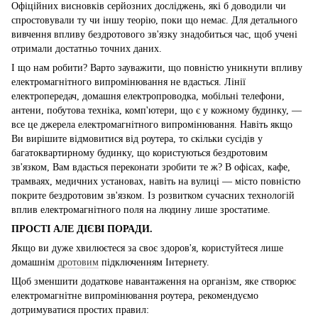
Офіційних висновків серйозних досліджень, які б доводили чи
спростовували ту чи іншу теорію, поки що немає. Для детального
вивчення впливу бездротового зв'язку знадобиться час, щоб учені
отримали достатньо точних даних.
І що нам робити? Варто зауважити, що повністю уникнути впливу
електромагнітного випромінювання не вдасться. Лінії
електропередач, домашня електропроводка, мобільні телефони,
антени, побутова техніка, комп'ютери, що є у кожному будинку, —
все це джерела електромагнітного випромінювання. Навіть якщо
Ви вирішите відмовитися від роутера, то скільки сусідів у
багатоквартирному будинку, що користуються бездротовим
зв'язком, Вам вдасться переконати зробити те ж? В офісах, кафе,
трамваях, медичних установах, навіть на вулиці — місто повністю
покрите бездротовим зв'язком. Із розвитком сучасних технологій
вплив електромагнітного поля на людину лише зростатиме.
ПРОСТІ АЛЕ ДІЄВІ ПОРАДИ.
Якщо ви дуже хвилюєтеся за своє здоров'я, користуйтеся лише
домашнім
дротовим
підключенням Інтернету.
Щоб зменшити додаткове навантаження на організм, яке створює
електромагнітне випромінювання роутера, рекомендуємо
дотримуватися простих правил: