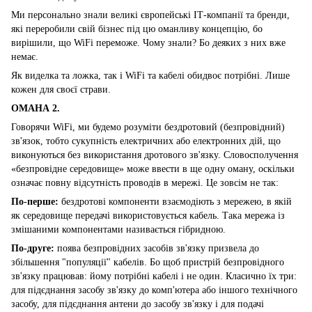
Ми персонально знали великі європейські ІТ-компанії та бренди,
які переробили свій бізнес під цю оманливу концепцію, бо
вирішили, що WiFi переможе. Чому знали? Бо деяких з них вже
немає.
Як виделка та ложка, так і WiFi та кабелі обидвоє потрібні. Лише
кожен для своєї страви.
ОМАНА 2.
Говорячи WiFi, ми будемо розуміти бездротовий (безпровідний)
зв'язок, тобто сукупність електричних або електронних дій, що
виконуються без використання дротового зв'язку. Словосполучення
«безпровідне середовище» може ввести в ще одну оману, оскільки
означає повну відсутність проводів в мережі. Це зовсім не так:
По-перше:
бездротові компоненти взаємодіють з мережею, в якій
як середовище передачі використовується кабель. Така мережа із
змішаними компонентами називається гібридною.
По-друге:
поява безпровідних засобів зв'язку призвела до
збільшення "популяції" кабелів. Бо щоб пристрій безпровідного
зв'язку працював: йому потрібні кабелі і не один. Класично їх три:
для підєднання засобу зв'язку до комп'ютера або іншого технічного
засобу, для підєднання антени до засобу зв'язку і для подачі