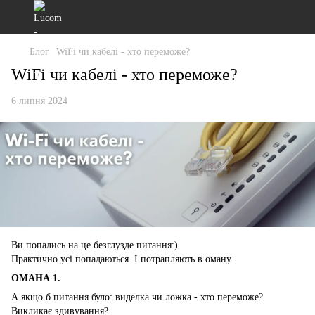
Блог
WiFi чи кабелі - хто переможе?
WiFi чи кабелі - хто переможе?
6 липня 2024
Ви попались на це безглузде питання:)
Практично усі попадаються. І потрапляють в оману.
ОМАНА 1.
А якщо б питання було: виделка чи ложка - хто переможе?
Викликає здивування?