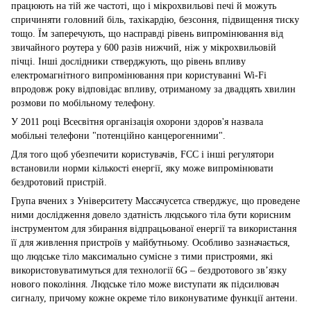
працюють на тій же частоті, що і мікрохвильові печі й можуть
спричиняти головний біль, тахікардію, безсоння, підвищення тиску
тощо. Їм заперечують, що насправді рівень випромінювання від
звичайного роутера у 600 разів нижчий, ніж у мікрохвильовій
пічці. Інші дослідники стверджують, що рівень впливу
електромагнітного випромінювання при користуванні Wi-Fi
впродовж року відповідає впливу, отриманому за двадцять хвилин
розмови по мобільному телефону.
У 2011 році Всесвітня організація охорони здоров'я назвала
мобільні телефони "потенційно канцерогенними".
Для того щоб убезпечити користувачів, FCC і інші регулятори
встановили норми кількості енергії, яку може випромінювати
бездротовий пристрій.
Група вчених з Університету Массачусетса стверджує, що проведене
ними дослідження довело здатність людського тіла бути корисним
інструментом для збирання відпрацьованої енергії та використання
її для живлення пристроїв у майбутньому. Особливо зазначається,
що людське тіло максимально сумісне з тими пристроями, які
використовуватимуться для технології 6G – бездротового зв’язку
нового покоління. Людське тіло може виступати як підсилювач
сигналу, причому кожне окреме тіло виконуватиме функції антени.