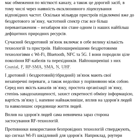
має обмеження по місткості каналу, а також це дорогий засіб, в
тому числі через наявність ексклюзивного ліцензування
відповідних частот. Оскільки мільярди пристроїв підключені вже до
бездротового зв’язку, частотний спектр стає все більш
перевантаженим – незабаром він стане одним із наших найбільш
дефіцитних природних ресурсів.
Сучасний бездротовий зв'язок включає в себе велику кількість
технологій та пристроїв. Найпоширенішими бездротовими
технологіями є Wi-Fi, Bluetooth, NFC та 5G. І вони породили ціле
покоління RF-кабелів та перехідників. Найпоширеніші з них
Coaxial
,
F
,
RP-SMA
,
SMA
,
N
,
UHF
.
І дротовий і бездротовий(гібридний) зв'язок мають свої
незаперечні переваги, а також недоліки у порівнянню між собою.
Серед них якість каналів зв`язку, простота організації зв`язку,
степінь завадозахищеності, захист секретності обміну інформацією,
вартість зв'язку і, напевне найважливіше, вплив на здоров'я людей
та навколишнє середовище життя людей.
Вплив на здоров'я людей сама невивчена зараз сторона
застосування RF-технологій.
Противники використання безпровідних технологій стверджують,
що сигнал Wi-Fi шкідливий для здоров'я. Наприклад, роутери