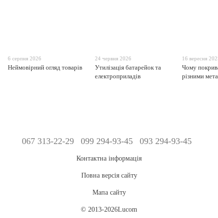
6 серпня 2026
24 червня 2026
16 вересня 20
Неймовірний огляд товарів
Утилізація батарейок та
Чому покрив
електроприладів
різними мет
067 313-22-29
099 294-93-45
093 294-93-45
Контактна інформація
Повна версія сайту
Мапа сайту
© 2013-2026Lucom