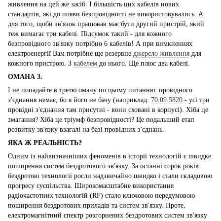
живлення на цей же засіб. І більшість цих кабелів нових
стандартів, які до появи безпровідності не використовувались. А
для того, щоби зв'язок працював має бути другий пристрій, який
теж вимагає три кабелі. Підсумок такий - для кожного
безпровідного зв'язку потрібно 6 кабелів! А при вимкненнях
електроенергії Вам потрібне ще резервне
джерело живлення
для
кожного пристрою. З
кабелем
до нього. Ще плюс два кабелі.
ОМАНА 3.
І не попадайте в третю оману по цьому питанню: провідного
з'єднання немає, бо я його не бачу (наприклад:
70.09.5820
- усі три
провідні з'єднання там присутні - вони сховані в корпусі). Хіба це
змагання? Хіба це тріумф безпровідності? Це подальший етап
розвитку зв'язку взагалі на базі провідних з'єднань.
ЯКА Ж РЕАЛЬНІСТЬ?
Одним із найвизначніших феноменів в історії технологій є швидке
поширення систем бездротового зв'язку. За останні сорок років
бездротові технології росли надзвичайно швидко і стали складовою
прогресу суспільства. Широкомасштабне використання
радіочастотних технологій (RF) стало ключовою передумовою
поширення бездротових приладів та систем зв'язку. Проте,
електромагнітний спектр розгорнених бездротових систем зв'язку