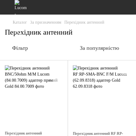
Каталог
За призначенням
Перехідник антенний
Перехідник антенний
Фільтр
За популярністю
Перехідник антенний
Перехідник антенний RF:RP-