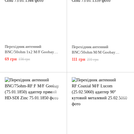
Перехідник антенний
Перехідник антенний
BNC/50ohm 1x2 M/F Goobay
BNC/50ohm M/M Goobay
(75.01.1344) адаптер T-form Gold
(75.01.1339) адаптер прямий
69 грн
156 грн
111 грн
231 грн
Gold