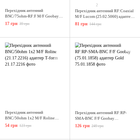
2
Перехідник антенний
Перехідник антенний RF:Coaxial
BNC/75ohm-RF:F M/F Goobay
M/F Lucom (25.02.5060) адаптер
(75.01.1850) адаптер прямий HD-
90° кутовий металевий
17 грн
39 грн
81 грн
144 грн
SDI Zinc
Перехідник антенний
Перехідник антенний RF:RP-
BNC/50ohm 1x2 M/F Roline
SMA-BNC F/F Goobay
(21.17.2216) адаптер T-form
(75.01.1858) адаптер Gold
54 грн
123 грн
126 грн
249 грн