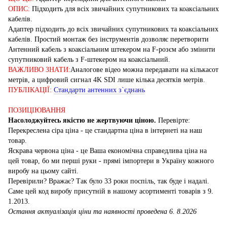
ОПИС:
Підходить для всіх звичайних супутникових та коаксіальних
кабелів.
Адаптер підходить до всіх звичайних супутникових та коаксіальних
кабелів. Простий монтаж без інструментів дозволяє перетворити
Антенний кабель з коаксіальним штекером на F-розєм або змінити
супутниковий кабель з F-штекером на коаксіальний.
ВАЖЛИВО ЗНАТИ:
Аналогове відео можна передавати на кількасот
метрів, а цифровий сигнал 4K SDI лише кілька десятків метрів.
ПУБЛІКАЦІЇ:
Стандарти антенних з`єднань
ПОЗИЦІЮВАННЯ
Насолоджуйтесь якістю не жертвуючи ціною.
Перевірте:
Перекреслена сіра ціна - це стандартна ціна в інтернеті на наш
товар.
Яскрава червона ціна - це Ваша економічна справедлива ціна на
цей товар, бо ми перші руки - прямі імпортери в Україну кожного
виробу на цьому сайті.
Перевірили? Вражає? Так було 33 роки поспіль, так буде і надалі.
Саме цей код виробу присутній в нашому асортименті товарів з 9.
1.2013.
Остання актуалізація ціни та наявності проведена 6. 8.2026