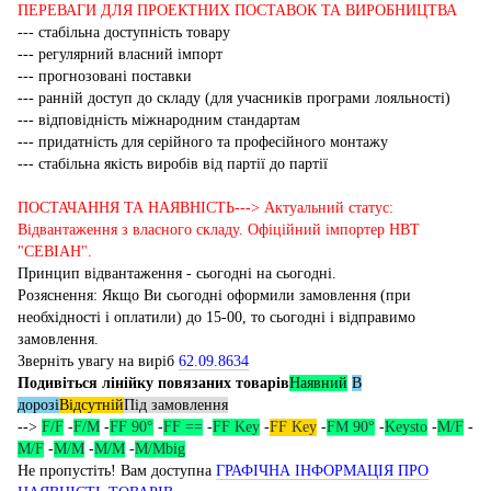
ПЕРЕВАГИ ДЛЯ ПРОЕКТНИХ ПОСТАВОК ТА ВИРОБНИЦТВА
--- стабільна доступність товару
--- регулярний власний імпорт
--- прогнозовані поставки
--- ранній доступ до складу (для учасників програми лояльності)
--- відповідність міжнародним стандартам
--- придатність для серійного та професійного монтажу
--- стабільна якість виробів від партії до партії
ПОСТАЧАННЯ ТА НАЯВНІСТЬ---> Актуальний статус:
Відвантаження з власного складу. Офіційний імпортер НВТ
"СЕВІАН".
Принцип відвантаження - сьогодні на сьогодні.
Розяснення: Якщо Ви сьогодні оформили замовлення (при
необхідності і оплатили) до 15-00, то сьогодні і відправимо
замовлення.
Зверніть увагу на виріб
62.09.8634
Подивіться лінійку повязаних товарів
Наявний
В
дорозі
Відсутній
Під замовлення
-->
F/F
-
F/M
-
FF 90°
-
FF ==
-
FF Key
-
FF Key
-
FM 90°
-
Keysto
-
M/F
-
M/F
-
M/M
-
M/M
-
M/Mbig
Не пропустіть! Вам доступна
ГРАФІЧНА ІНФОРМАЦІЯ ПРО