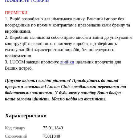
НАЯВНІСТЬ ТОВАРІВ
ПРИМІТКИ
1. Виріб розроблено для німецького ринку. Власний імпорт без
посередників по прямим контрактам з правовласниками бренду та
виробниками.
2. Виробник залишає за собою право вносити зміни до упакування,
конструкції та зовнішнього вигляду виробів, що зберігають
експлуатаційні характеристики виробів, без попереднього
повідомлення.
3. LUCOM завжди пропонує
лінійки
ідеальних продуктів для
Ваших потреб.
Цінуєте якість і вигідні рішення? Приєднуйтесь до нашої
програми лояльності
Lucom Club
з особливими перевагами та
додатковими знижками. У будь-якому випадку Ваша довіра -
наша головна цінність. Маємо надію на взаємність.
Характеристики
Код товару
75.01.1840
Скорочений
75011840