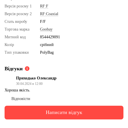
Версія розєму 1
RF:F
Версія розєму 2
RF:Coaxial
Стать виробу
F/F
Торгова марка
Goobay
Митний код
8544429091
Колір
срібний
Тип упаковки
PolyBag
Відгуки
1
Приходько Олександр
30.04.2024 в 12:00
Хороша якість.
Відповісти
Написати відгук