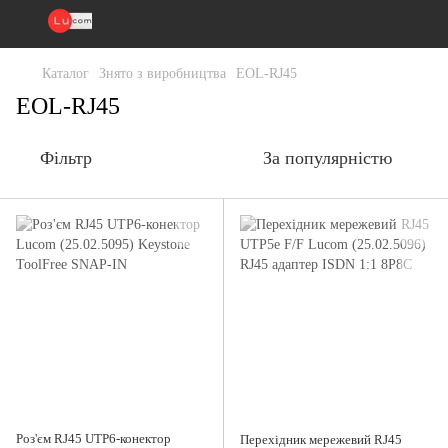
Каталог
Знято з виробництва
EOL-RJ45
EOL-RJ45
Фільтр
За популярністю
Роз'єм RJ45 UTP6-конектор
Перехідник мережевий RJ45