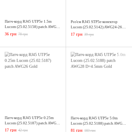
Патч-корд RJ45 UTP5e 1.5m
Роз'єм RJ45 STP5e-конектор
Lucom (25.02.5158) patch AWG26
Lucom (25.02.5142) AWG24-26
D=4.5mm Gold
Gold
36 грн
78 грн
17 грн
39 грн
Патч-корд RJ45 UTP5e 0.25m
Патч-корд RJ45 UTP5e 5.0m
Lucom (25.02.5187) patch AWG26
Lucom (25.02.5188) patch AWG28
Gold
D=4.5mm Gold
17 грн
42 грн
81 грн
183 грн