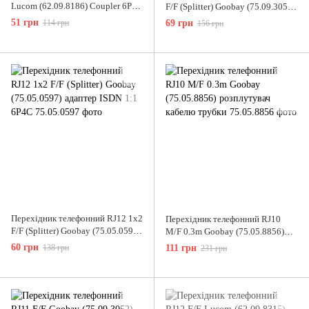
Lucom (62.09.8186) Coupler 6P6C
F/F (Splitter) Goobay (75.09.3053)
1:1
ISDN-адаптер T-form 6P6C 1:1
51 грн
114 грн
69 грн
156 грн
Перехідник телефонний RJ12 1x2
Перехідник телефонний RJ10
F/F (Splitter) Goobay (75.05.0597)
M/F 0.3m Goobay (75.05.8856)
адаптер ISDN 1:1 6P4C
розплутувач кабелю трубки
60 грн
138 грн
111 грн
231 грн