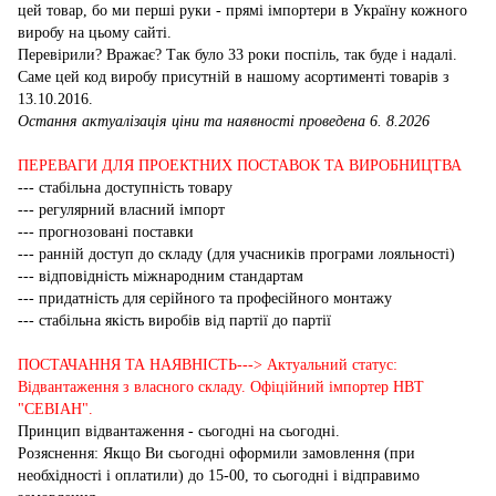
цей товар, бо ми перші руки - прямі імпортери в Україну кожного
виробу на цьому сайті.
Перевірили? Вражає? Так було 33 роки поспіль, так буде і надалі.
Саме цей код виробу присутній в нашому асортименті товарів з
13.10.2016.
Остання актуалізація ціни та наявності проведена 6. 8.2026
ПЕРЕВАГИ ДЛЯ ПРОЕКТНИХ ПОСТАВОК ТА ВИРОБНИЦТВА
--- стабільна доступність товару
--- регулярний власний імпорт
--- прогнозовані поставки
--- ранній доступ до складу (для учасників програми лояльності)
--- відповідність міжнародним стандартам
--- придатність для серійного та професійного монтажу
--- стабільна якість виробів від партії до партії
ПОСТАЧАННЯ ТА НАЯВНІСТЬ---> Актуальний статус:
Відвантаження з власного складу. Офіційний імпортер НВТ
"СЕВІАН".
Принцип відвантаження - сьогодні на сьогодні.
Розяснення: Якщо Ви сьогодні оформили замовлення (при
необхідності і оплатили) до 15-00, то сьогодні і відправимо