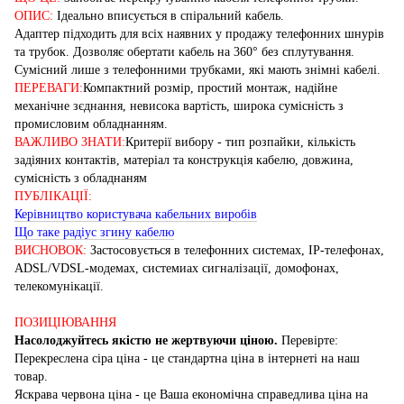
ОПИС:
Ідеально вписується в спіральний кабель.
Адаптер підходить для всіх наявних у продажу телефонних шнурів
та трубок. Дозволяє обертати кабель на 360° без сплутування.
Сумісний лише з телефонними трубками, які мають знімні кабелі.
ПЕРЕВАГИ:
Компактний розмір, простий монтаж, надійне
механічне зєднання, невисока вартість, широка сумісність з
промисловим обладнанням.
ВАЖЛИВО ЗНАТИ:
Критерії вибору - тип розпайки, кількість
задіяних контактів, матеріал та конструкція кабелю, довжина,
сумісність з обладнаням
ПУБЛІКАЦІЇ:
Керівництво користувача кабельних виробів
Що таке радіус згину кабелю
ВИСНОВОК:
Застосовується в телефонних системах, IP-телефонах,
ADSL/VDSL-модемах, системиах сигналізації, домофонах,
телекомунікації.
ПОЗИЦІЮВАННЯ
Насолоджуйтесь якістю не жертвуючи ціною.
Перевірте:
Перекреслена сіра ціна - це стандартна ціна в інтернеті на наш
товар.
Яскрава червона ціна - це Ваша економічна справедлива ціна на