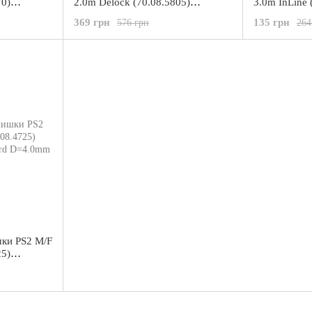
70)
2.0m Delock (70.08.5805)
3.0m InLine 
kel
miniDin6 D=4.0mm Nickel
6pin D=4.0m
369 грн
135 грн
576 грн
264
шки PS2 M/F
25)
oard