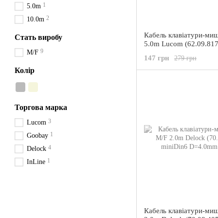
1
5.0m
2
10.0m
Кабель клавіатури-ми
Стать виробу
5.0m Lucom (62.09.817
9
M/F
miniDIN6 Mouse/Keyb
147 грн
279 грн
D=4.0mm
Колір
Торгова марка
3
Lucom
1
Goobay
4
Delock
1
InLine
Кабель клавіатури-ми