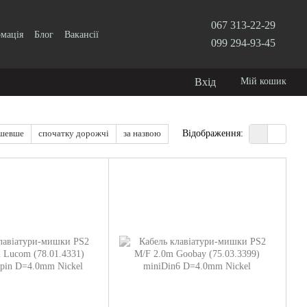
067 313-22-29
рмація
Блог
Вакансії
099 294-93-45
Вхід
Мій кошик
ешевше
спочатку дорожчі
за назвою
Відображення: