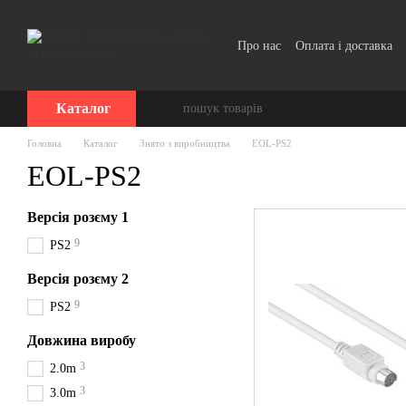
Перейти до основного контенту
Про нас
Оплата і доставка
Угода користувача
Каталог
Головна
Каталог
Знято з виробництва
EOL-PS2
EOL-PS2
Версія розєму 1
9
PS2
Версія розєму 2
9
PS2
Довжина виробу
3
2.0m
3
3.0m