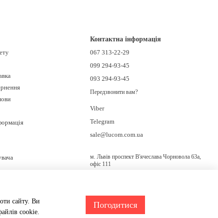
Контактна інформація
нету
067 313-22-29
099 294-93-45
авка
093 294-93-45
ернення
Передзвонити вам?
мови
Viber
Telegram
формація
sale@lucom.com.ua
м. Львів проспект В'ячеслава Чорновола 63а,
увача
офіс 111
Мапа проїзду
ах
оти сайту. Ви
Погодитися
айлів cookie.