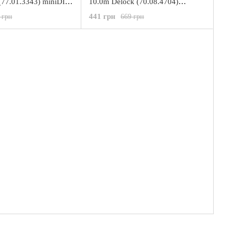
(77.01.3343) miniDIN
10.0m Delock (70.08.4704)
m Nickel
miniDIN 6pin D=4.0mm Nickel
441 грн
 грн
669 грн