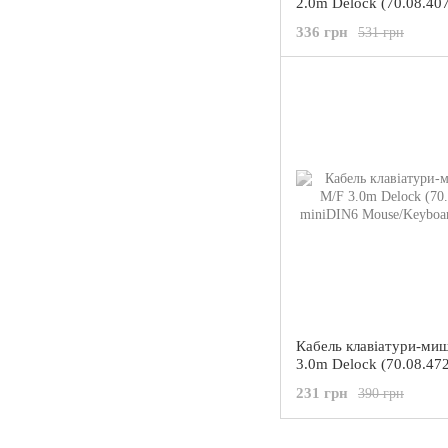
2.0m Delock (70.08.40
miniDin6 D=4.0mm Nic
336 грн
531 грн
Кабель клавіатури-ми
3.0m Delock (70.08.47
miniDIN6 Mouse/Keyb
231 грн
390 грн
D=4.0mm