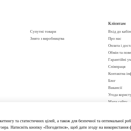
Клієнтам
Супутні товари
Вхід до кабі
Знято з виробництва
Про нас
Оплата і дост
Обмін та пов
Гарантійні у
Співпраця
Контактна ін
Блог
Вакансії
Угода корист
Мапа сайту
Ми в соцмереж
кетингу та статистичних цілей, а також для безпечної та оптимальної роб
зера. Натисніть кнопку «Погодитися», щоб дати згоду на використання ф