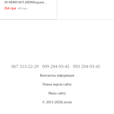
AV-HDMI M/F (HDMIекран)
Lucom (62.09.8032) +3.5mm
264 грн
435 грн
адаптер
067 313-22-29
099 294-93-45
093 294-93-45
Контактна інформація
Повна версія сайту
Мапа сайту
© 2013-2026Lucom