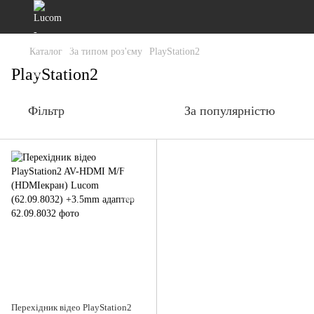
Каталог
За типом роз'єму
PlayStation2
PlayStation2
Фільтр
За популярністю
Перехідник відео PlayStation2