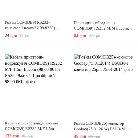
Роз'єм COM(DB9) RS232-
Перехідник обладнання
конектор Lucom(62.09.8220)
COM(DB9) RS232 M/M Lucom
DSUB/M 9pin під пайку
(62.09.8221) адаптер 1:1 Nickel
24 грн
54 грн
84 грн
189 грн
Кабель пристроїв-подовжувач
Роз'єм COM(DB25)-конектор
COM(DB9) RS232 M/F 1.5m
Goobay(75.01.2014) DSUB/M
Lucom (98.00.0612) RS232 9жил
конектор 25pin
132 грн
261 грн
45 грн
105 грн