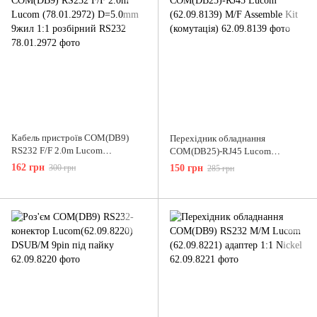
Кабель пристроїв COM(DB9)
Перехідник обладнання
RS232 F/F 2.0m Lucom
COM(DB25)-RJ45 Lucom
(78.01.2972) D=5.0mm 9жил 1:1
(62.09.8139) M/F Assemble Kit
162 грн
300 грн
150 грн
285 грн
розбірний RS232
(комутація)