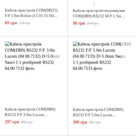
1
Кабель пристроїв COM(DB25)
Кабель пристроїв-подовжувач
F/F 1.8m Roline (11.01.5118)
COM(DB9) RS232 M/F 1.5m
D=5.0mm Serial Link (0-модем)
Goobay (75.09.5196) D=4.5mm
69 грн
156 грн
90 грн
204 грн
1:1 розбірний
Кабель пристроїв COM(DB9)
Кабель пристроїв COM(DB9)
RS232 F/F 3.0m Lucom
RS232 F/F 5.0m Lucom
(84.00.7132) D=5.0mm 9жил 1:1
(84.00.7133) D=5.0mm 9жил 1:1
297 грн
480 грн
309 грн
495 грн
розбірний RS232
розбірний RS232