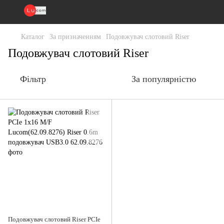
Каталог
За призначенням
Подовжувач слотовий Riser
Подовжувач слотовий Riser
Фільтр
За популярністю
Подовжувач слотовий Riser PCIe