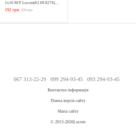
1x16 M/F Lucom(62.09.8276)
Riser 0.6m подовжувач USB3.0
192 грн
339 грн
067 313-22-29
099 294-93-45
093 294-93-45
Контактна інформація
Повна версія сайту
Мапа сайту
© 2013-2026Lucom