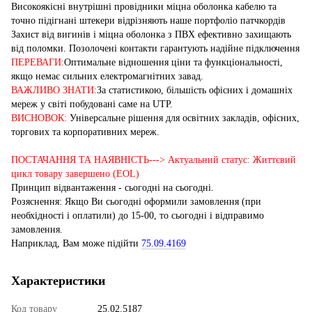
Високоякісні внутрішні провідники міцна оболонка кабелю та
точно підігнані штекери відрізняють наше портфоліо патчкордів
Захист від вигинів і міцна оболонка з ПВХ ефективно захищають
від поломки. Позолочені контакти гарантують надійне підключення
ПЕРЕВАГИ:
Оптимальне відношення ціни та функціональності,
якщо немає сильних електромагнітних завад.
ВАЖЛИВО ЗНАТИ:
За статистикою, більшість офісних і домашніх
мереж у світі побудовані саме на UTP.
ВИСНОВОК:
Універсальне рішення для освітних закладів, офісних,
торгових та корпоративних мереж.
ПОСТАЧАННЯ ТА НАЯВНІСТЬ---> Актуальний статус: Життєвий
цикл товару завершено (EOL)
Принцип відвантаження - сьогодні на сьогодні.
Розяснення: Якщо Ви сьогодні оформили замовлення (при
необхідності і оплатили) до 15-00, то сьогодні і відправимо
замовлення.
Наприклад, Вам може підійти
75.09.4169
Характеристики
Код товару
25.02.5187