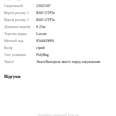
Скорочений
25025187
Версія розєму 1
RJ45 UTP5e
Версія розєму 2
RJ45 UTP5e
Довжина виробу
0.25m
Торгова марка
Lucom
Митний код
8544429091
Колір
сірий
Тип упаковки
PolyBag
Увага!
Увага!Контроль якості перед пакуванням
Відгуки
Додайте перший відгук