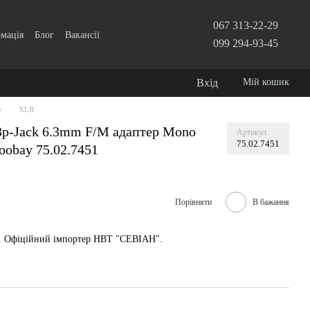
067 313-22-29
рмація
Блог
Вакансії
099 294-93-45
Вхід
Мій кошик
у
XLR
3p-Jack 6.3mm F/M адаптер Mono
Артикул
75.02.7451
oobay 75.02.7451
Порівняти
В бажання
у. Офіційний імпортер НВТ "СЕВІАН".