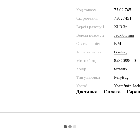
Код товару
75.02.7451
Скорочений
75027451
Версія розєму 1
XLR 3p
Версія розєму 2
Jack 6.3mm
Стать виробу
F/M
Торгова марка
Goobay
Митний код
8536699090
Колір
металік
Тип упаковки
PolyBag
Увага!
Увага!miniJack
Доставка
Оплата
Гаран