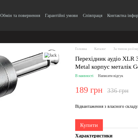
Обмін та повернення
Гарантійні умови
Співпраця
Контактна інфо
Головна
Каталог
За типом роз'єм
Перехідник аудіо XLR 
Metal корпус металік G
В наявності
Написати відгук
189 грн
336 грн
Відвантаження з власного склад
Купити
Характеристики