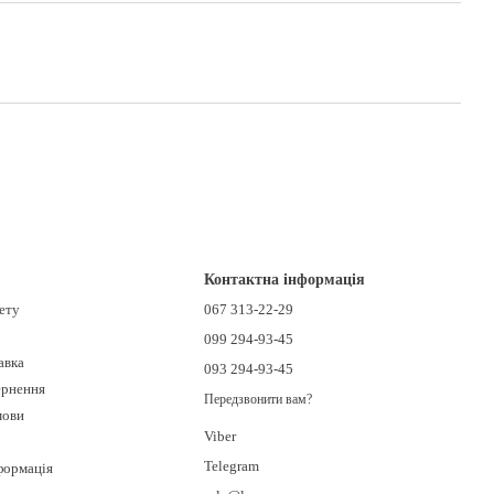
Контактна інформація
нету
067 313-22-29
099 294-93-45
авка
093 294-93-45
ернення
Передзвонити вам?
мови
Viber
Telegram
формація