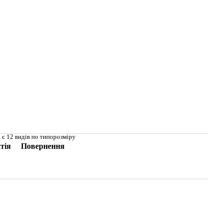
 є 12 видів по типорозміру
тія
Повернення