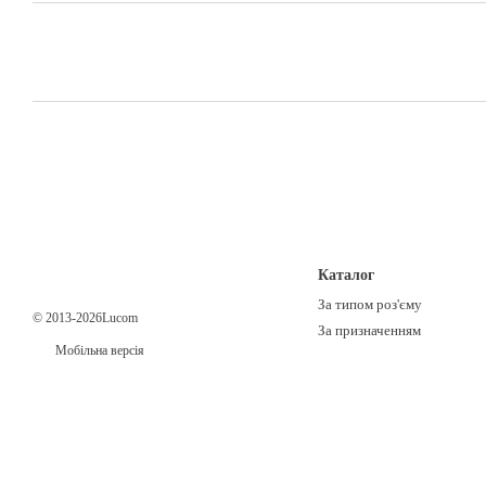
Каталог
За типом роз'єму
© 2013-2026Lucom
За призначенням
Мобільна версія