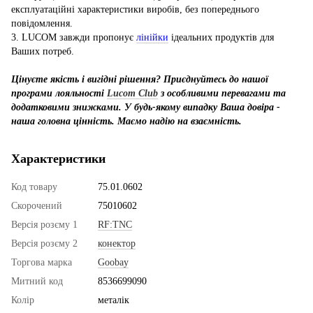
експлуатаційні характеристики виробів, без попереднього
повідомлення.
3. LUCOM завжди пропонує
лінійки
ідеальних продуктів для
Ваших потреб.
Цінуєте якість і вигідні рішення? Приєднуйтесь до нашої
програми лояльності
Lucom Club
з особливими перевагами та
додатковими знижками. У будь-якому випадку Ваша довіра -
наша головна цінність. Маємо надію на взаємність.
Характеристики
Код товару
75.01.0602
Скорочений
75010602
Версія розєму 1
RF:TNC
Версія розєму 2
конектор
Торгова марка
Goobay
Митний код
8536699090
Колір
металік