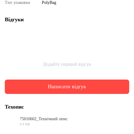
Тип упаковки
PolyBag
Відгуки
Додайте перший відгук
Написати відгук
Техопис
75010602_Технічний опис
0.9 МБ
PDF