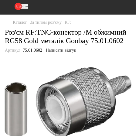
Каталог
За типом роз'єму
RF:
Роз'єм RF:TNC-конектор /M обжимний
RG58 Gold металік Goobay 75.01.0602
Артикул:
75.01.0602
Написати відгук