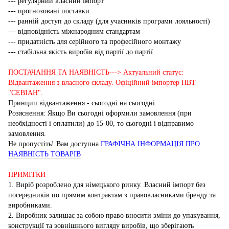
--- регулярний власний імпорт
--- прогнозовані поставки
--- ранній доступ до складу (для учасників програми лояльності)
--- відповідність міжнародним стандартам
--- придатність для серійного та професійного монтажу
--- стабільна якість виробів від партії до партії
ПОСТАЧАННЯ ТА НАЯВНІСТЬ---> Актуальний статус:
Відвантаження з власного складу. Офіційний імпортер НВТ
"СЕВІАН".
Принцип відвантаження - сьогодні на сьогодні.
Розяснення: Якщо Ви сьогодні оформили замовлення (при
необхідності і оплатили) до 15-00, то сьогодні і відправимо
замовлення.
Не пропустіть! Вам доступна
ГРАФІЧНА ІНФОРМАЦІЯ ПРО
НАЯВНІСТЬ ТОВАРІВ
ПРИМІТКИ
1. Виріб розроблено для німецького ринку. Власний імпорт без
посередників по прямим контрактам з правовласниками бренду та
виробниками.
2. Виробник залишає за собою право вносити зміни до упакування,
конструкції та зовнішнього вигляду виробів, що зберігають