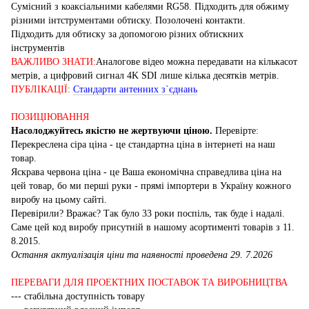
Сумісний з коаксіальними кабелями RG58. Підходить для обжиму
різними інтструментами обтиску. Позолочені контакти.
Підходить для обтиску за допомогою різних обтискних
інструментів
ВАЖЛИВО ЗНАТИ:
Аналогове відео можна передавати на кількасот
метрів, а цифровий сигнал 4K SDI лише кілька десятків метрів.
ПУБЛІКАЦІЇ:
Стандарти антенних з`єднань
ПОЗИЦІЮВАННЯ
Насолоджуйтесь якістю не жертвуючи ціною.
Перевірте:
Перекреслена сіра ціна - це стандартна ціна в інтернеті на наш
товар.
Яскрава червона ціна - це Ваша економічна справедлива ціна на
цей товар, бо ми перші руки - прямі імпортери в Україну кожного
виробу на цьому сайті.
Перевірили? Вражає? Так було 33 роки поспіль, так буде і надалі.
Саме цей код виробу присутній в нашому асортименті товарів з 11.
8.2015.
Остання актуалізація ціни та наявності проведена 29. 7.2026
ПЕРЕВАГИ ДЛЯ ПРОЕКТНИХ ПОСТАВОК ТА ВИРОБНИЦТВА
--- стабільна доступність товару