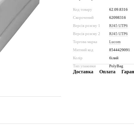
Код товару
62.09.8316
Скорочений
62098316
Версія розєму 1
RJ45 UTP6
Версія розєму 2
RJ45 UTP6
Торгова марка
Lucom
Митний код
8544429091
Колір
білий
Тип упаковки
PolyBag
Доставка
Оплата
Гаран