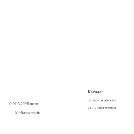
Каталог
За типом роз'єму
© 2013-2026Lucom
За призначенням
Мобільна версія