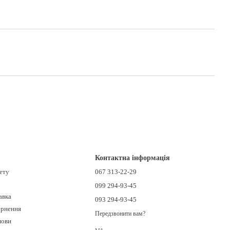
Контактна інформація
нету
067 313-22-29
099 294-93-45
авка
093 294-93-45
ернення
Передзвонити вам?
мови