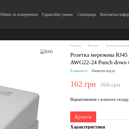
Обмін та повернення
Гарантійні умови
Співпраця
Контактна інфо
Головна
Каталог
За типом роз'єм
Розетка мережева RJ45
AWG22-24 Punch down б
В наявності
Написати відгук
162 грн
300 грн
Відвантаження з власного склад
Купити
Характеристики