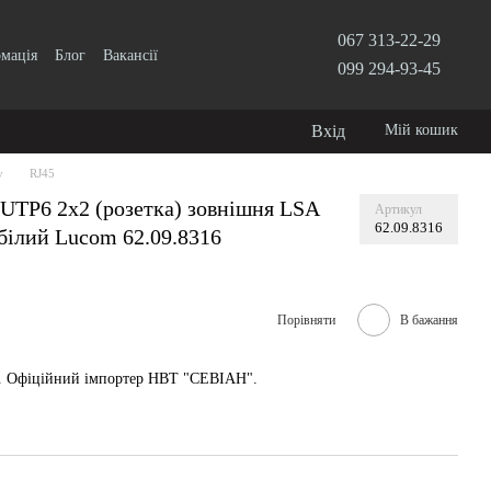
067 313-22-29
рмація
Блог
Вакансії
099 294-93-45
Вхід
Мій кошик
у
RJ45
 UTP6 2x2 (розетка) зовнішня LSA
Артикул
62.09.8316
ілий Lucom 62.09.8316
Порівняти
В бажання
у. Офіційний імпортер НВТ "СЕВІАН".