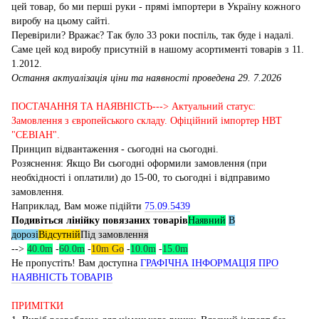
цей товар, бо ми перші руки - прямі імпортери в Україну кожного
виробу на цьому сайті.
Перевірили? Вражає? Так було 33 роки поспіль, так буде і надалі.
Саме цей код виробу присутній в нашому асортименті товарів з 11.
1.2012.
Остання актуалізація ціни та наявності проведена 29. 7.2026
ПОСТАЧАННЯ ТА НАЯВНІСТЬ---> Актуальний статус:
Замовлення з європейського складу. Офіційний імпортер НВТ
"СЕВІАН".
Принцип відвантаження - сьогодні на сьогодні.
Розяснення: Якщо Ви сьогодні оформили замовлення (при
необхідності і оплатили) до 15-00, то сьогодні і відправимо
замовлення.
Наприклад, Вам може підійти
75.09.5439
Подивіться лінійку повязаних товарів
Наявний
В
дорозі
Відсутній
Під замовлення
-->
40.0m
-
60.0m
-
10m Go
-
10.0m
-
15.0m
Не пропустіть! Вам доступна
ГРАФІЧНА ІНФОРМАЦІЯ ПРО
НАЯВНІСТЬ ТОВАРІВ
ПРИМІТКИ