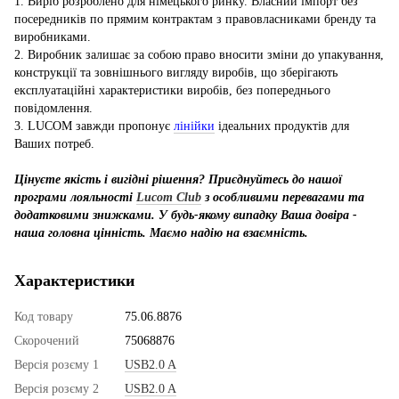
1. Виріб розроблено для німецького ринку. Власний імпорт без
посередників по прямим контрактам з правовласниками бренду та
виробниками.
2. Виробник залишає за собою право вносити зміни до упакування,
конструкції та зовнішнього вигляду виробів, що зберігають
експлуатаційні характеристики виробів, без попереднього
повідомлення.
3. LUCOM завжди пропонує
лінійки
ідеальних продуктів для
Ваших потреб.
Цінуєте якість і вигідні рішення? Приєднуйтесь до нашої
програми лояльності
Lucom Club
з особливими перевагами та
додатковими знижками. У будь-якому випадку Ваша довіра -
наша головна цінність. Маємо надію на взаємність.
Характеристики
Код товару
75.06.8876
Скорочений
75068876
Версія розєму 1
USB2.0 A
Версія розєму 2
USB2.0 A