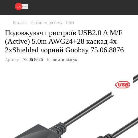
Каталог
За типом роз'єму
USB
Подовжувач пристроїв USB2.0 A M/F
(Active) 5.0m AWG24+28 каскад 4x
2xShielded чорний Goobay 75.06.8876
Артикул:
75.06.8876
Написати відгук