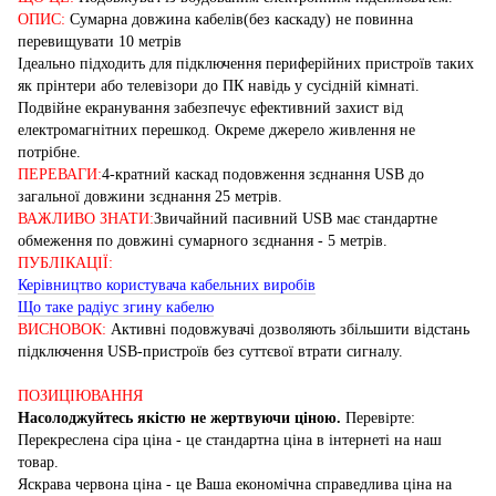
ОПИС:
Сумарна довжина кабелів(без каскаду) не повинна
перевищувати 10 метрів
Ідеально підходить для підключення периферійних пристроїв таких
як прінтери або телевізори до ПК навідь у сусідній кімнаті.
Подвійне екранування забезпечує ефективний захист від
електромагнітних перешкод. Окреме джерело живлення не
потрібне.
ПЕРЕВАГИ:
4-кратний каскад подовження зєднання USB до
загальної довжини зєднання 25 метрів.
ВАЖЛИВО ЗНАТИ:
Звичайний пасивний USB має стандартне
обмеження по довжині сумарного зєднання - 5 метрів.
ПУБЛІКАЦІЇ:
Керівництво користувача кабельних виробів
Що таке радіус згину кабелю
ВИСНОВОК:
Активні подовжувачі дозволяють збільшити відстань
підключення USB-пристроїв без суттєвої втрати сигналу.
ПОЗИЦІЮВАННЯ
Насолоджуйтесь якістю не жертвуючи ціною.
Перевірте:
Перекреслена сіра ціна - це стандартна ціна в інтернеті на наш
товар.
Яскрава червона ціна - це Ваша економічна справедлива ціна на