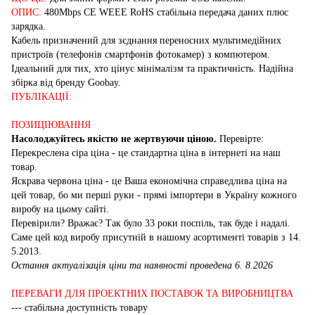
ОПИС:
480Mbps CE WEEE RoHS стабільна передача даних плюс
зарядка.
Кабель призначений для зєднання переносних мультимедійних
пристроїв (телефонів смартфонів фотокамер) з компютером.
Ідеальний для тих, хто цінує мінімалізм та практичність. Надійна
збірка від бренду Goobay.
ПУБЛІКАЦІЇ:
ПОЗИЦІЮВАННЯ
Насолоджуйтесь якістю не жертвуючи ціною.
Перевірте:
Перекреслена сіра ціна - це стандартна ціна в інтернеті на наш
товар.
Яскрава червона ціна - це Ваша економічна справедлива ціна на
цей товар, бо ми перші руки - прямі імпортери в Україну кожного
виробу на цьому сайті.
Перевірили? Вражає? Так було 33 роки поспіль, так буде і надалі.
Саме цей код виробу присутній в нашому асортименті товарів з 14.
5.2013.
Остання актуалізація ціни та наявності проведена 6. 8.2026
ПЕРЕВАГИ ДЛЯ ПРОЕКТНИХ ПОСТАВОК ТА ВИРОБНИЦТВА
--- стабільна доступність товару