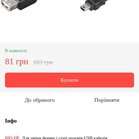
В наявності
81 грн
183 грн
Купити
До обраного
Порівняти
Інфо
ЩО ЦЕ:
Для зміни форми і статі розємів USB кабелів.