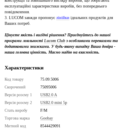
конструкції та зовнішнього вигляду виробів, що зберігають
експлуатаційні характеристики виробів, без попереднього
повідомлення.
3. LUCOM завжди пропонує
лінійки
ідеальних продуктів для
Ваших потреб.
Цінуєте якість і вигідні рішення? Приєднуйтесь до нашої
програми лояльності
Lucom Club
з особливими перевагами та
додатковими знижками. У будь-якому випадку Ваша довіра -
наша головна цінність. Маємо надію на взаємність.
Характеристики
Код товару
75.09.5006
Скорочений
75095006
Версія розєму 1
USB2.0 A
Версія розєму 2
USB2.0 mini 5p
Стать виробу
F/M
Торгова марка
Goobay
Митний код
8544429091