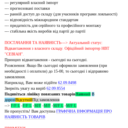
--- регулярний власний імпорт
--- прогнозовані поставки
--- ранній доступ до складу (для учасників програми лояльності)
--- відповідність міжнародним стандартам
--- придатність для серійного та професійного монтажу
--- стабільна якість виробів від партії до партії
ПОСТАЧАННЯ ТА НАЯВНІСТЬ---> Актуальний статус:
Відвантаження з власного складу. Офіційний імпортер НВТ
"СЕВІАН".
Принцип відвантаження - сьогодні на сьогодні.
Розяснення: Якщо Ви сьогодні оформили замовлення (при
необхідності і оплатили) до 15-00, то сьогодні і відправимо
замовлення.
Наприклад, Вам може підійти
62.09.8498
Зверніть увагу на виріб
62.09.8554
Подивіться лінійку повязаних товарів
Наявний
В
дорозі
Відсутній
Під замовлення
-->
F/F L
-
F/F L
-
M/F
-
M/F
-
M/F L
-
M/F L
Не пропустіть! Вам доступна
ГРАФІЧНА ІНФОРМАЦІЯ ПРО
НАЯВНІСТЬ ТОВАРІВ