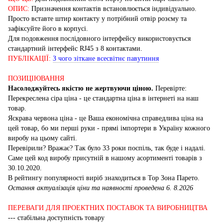
ОПИС:
Призначення контактів встановлюється індивідуально.
Просто вставте штир контакту у потрібний отвір розєму та
зафіксуйте його в корпусі.
Для подовження послідовного інтерфейсу використовується
стандартний інтерфейс RJ45 з 8 контактами.
ПУБЛІКАЦІЇ:
З чого зіткане всесвітнє павутиння
ПОЗИЦІЮВАННЯ
Насолоджуйтесь якістю не жертвуючи ціною.
Перевірте:
Перекреслена сіра ціна - це стандартна ціна в інтернеті на наш
товар.
Яскрава червона ціна - це Ваша економічна справедлива ціна на
цей товар, бо ми перші руки - прямі імпортери в Україну кожного
виробу на цьому сайті.
Перевірили? Вражає? Так було 33 роки поспіль, так буде і надалі.
Саме цей код виробу присутній в нашому асортименті товарів з
30.10.2020.
В рейтингу популярності виріб знаходиться в Top Зона Парето.
Остання актуалізація ціни та наявності проведена 6. 8.2026
ПЕРЕВАГИ ДЛЯ ПРОЕКТНИХ ПОСТАВОК ТА ВИРОБНИЦТВА
--- стабільна доступність товару