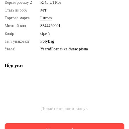
Версія розєму 2
RJ45 UTP5e
Стать виробу
M/F
Торгова марка
Lucom
Митний код
8544429091
Колір
сірий
Тип упаковки
PolyBag
Увага!
Увага!Розпайка буває різна
Відгуки
Додайте перший відгук