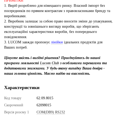
ПРИМІТКИ
1. Виріб розроблено для німецького ринку. Власний імпорт без
посередників по прямим контрактам з правовласниками бренду та
виробниками.
2. Виробник залишає за собою право вносити зміни до упакування,
конструкції та зовнішнього вигляду виробів, що зберігають
експлуатаційні характеристики виробів, без попереднього
повідомлення.
3. LUCOM завжди пропонує
лінійки
ідеальних продуктів для
Ваших потреб.
Цінуєте якість і вигідні рішення? Приєднуйтесь до нашої
програми лояльності
Lucom Club
з особливими перевагами та
додатковими знижками. У будь-якому випадку Ваша довіра -
наша головна цінність. Маємо надію на взаємність.
Характеристики
Код товару
62.09.8015
Скорочений
62098015
Версія розєму 1
COM(DB9) RS232