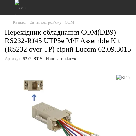
Каталог
За типом роз'єму
COM
Перехідник обладнання COM(DB9)
RS232-RJ45 UTP5e M/F Assemble Kit
(RS232 over TP) сірий Lucom 62.09.8015
Артикул:
62.09.8015
Написати відгук