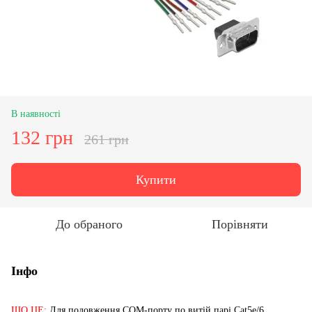
В наявності
132 грн
261 грн
Купити
До обраного
Порівняти
Інфо
ЩО ЦЕ:
Для подовження COM-порту по витій парі Cat5e/6