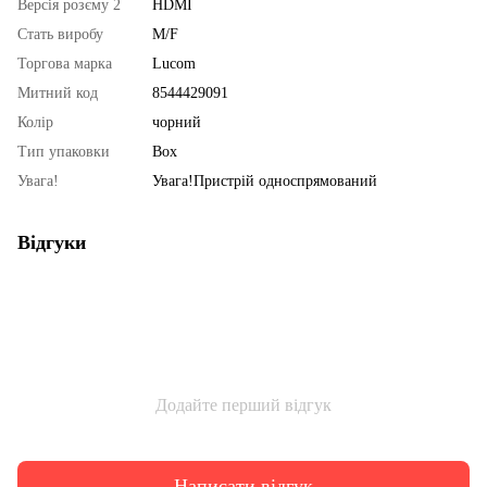
Версія розєму 2
HDMI
Стать виробу
M/F
Торгова марка
Lucom
Митний код
8544429091
Колір
чорний
Тип упаковки
Box
Увага!
Увага!Пристрій односпрямований
Відгуки
Додайте перший відгук
Написати відгук