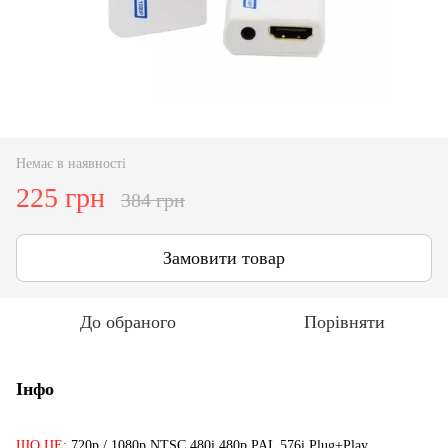
Немає в наявності
225 грн
384 грн
Замовити товар
До обраного
Порівняти
Інфо
ЩО ЦЕ:
720p / 1080p NTSC 480i 480p PAL 576i Plug+Play