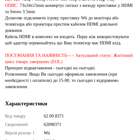
ОПИС:
73x34x15mm конвертує сигнал з виходу приставки у HDMI
та Stereo 3.5mm
Дозволяє підключити ігрову приставку Wii до монітора або
телевізора або проектора простим кабелем HDMI довільної
довжини.
Кабель HDMI в комплект не входить. Перш ніж використовувати
цей адаптер переконайтесь що Ваш телевізор має HDMI вхід.
ПОСТАЧАННЯ ТА НАЯВНІСТЬ---> Актуальний статус: Життєвий
цикл товару завершено (EOL)
Принцип відвантаження - сьогодні на сьогодні.
Розяснення: Якщо Ви сьогодні оформили замовлення (при
необхідності і оплатили) до 15-00, то сьогодні і відправимо
замовлення.
Характеристики
Код товару
62.09.8371
Скорочений
62098371
Версія розєму 1
Wii