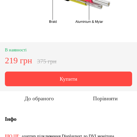
В наявності
219 грн
375 грн
Купити
До обраного
Порівняти
Інфо
ЩО ЦЕ:
адаптер підключення Displayport до DVI монітора