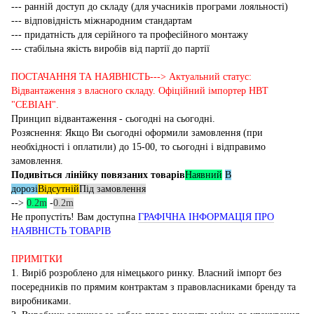
--- ранній доступ до складу (для учасників програми лояльності)
--- відповідність міжнародним стандартам
--- придатність для серійного та професійного монтажу
--- стабільна якість виробів від партії до партії
ПОСТАЧАННЯ ТА НАЯВНІСТЬ---> Актуальний статус:
Відвантаження з власного складу. Офіційний імпортер НВТ
"СЕВІАН".
Принцип відвантаження - сьогодні на сьогодні.
Розяснення: Якщо Ви сьогодні оформили замовлення (при
необхідності і оплатили) до 15-00, то сьогодні і відправимо
замовлення.
Подивіться лінійку повязаних товарів
Наявний
В
дорозі
Відсутній
Під замовлення
-->
0.2m
-
0.2m
Не пропустіть! Вам доступна
ГРАФІЧНА ІНФОРМАЦІЯ ПРО
НАЯВНІСТЬ ТОВАРІВ
ПРИМІТКИ
1. Виріб розроблено для німецького ринку. Власний імпорт без
посередників по прямим контрактам з правовласниками бренду та
виробниками.