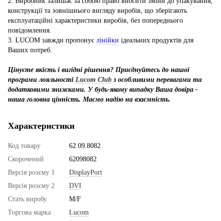
2. Виробник залишає за собою право вносити зміни до упакування,
конструкції та зовнішнього вигляду виробів, що зберігають
експлуатаційні характеристики виробів, без попереднього
повідомлення.
3. LUCOM завжди пропонує
лінійки
ідеальних продуктів для
Ваших потреб.
Цінуєте якість і вигідні рішення? Приєднуйтесь до нашої
програми лояльності
Lucom Club
з особливими перевагами та
додатковими знижками. У будь-якому випадку Ваша довіра -
наша головна цінність. Маємо надію на взаємність.
Характеристики
Код товару
62.09.8082
Скорочений
62098082
Версія розєму 1
DisplayPort
Версія розєму 2
DVI
Стать виробу
M/F
Торгова марка
Lucom