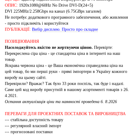
ОПИС:
1920x1080@60Hz No Drive DVI-D(24+5)
DVI 225MHz/2.258Gbps на канал (6.75GBps загалом)
Не потребує додаткового програмного забезпечення, або живлення
- просто підключіть і користуйтеся
ПУБЛІКАЦІЇ:
Вибір дисплею. Просто про складне
ПОЗИЦІЮВАННЯ
Насолоджуйтесь якістю не жертвуючи ціною.
Перевірте:
Перекреслена сіра ціна - це стандартна ціна в інтернеті на наш
товар.
Яскрава червона ціна - це Ваша економічна справедлива ціна на
цей товар, бо ми перші руки - прямі імпортери в Україну кожного
виробу на цьому сайті.
Перевірили? Вражає? Так було 33 роки поспіль, так буде і надалі.
Саме цей код виробу присутній в нашому асортименті товарів з 26.
4.2021.
Остання актуалізація ціни та наявності проведена 6. 8.2026
ПЕРЕВАГИ ДЛЯ ПРОЕКТНИХ ПОСТАВОК ТА ВИРОБНИЦТВА
--- стабільна доступність товару
--- регулярний власний імпорт
--- прогнозовані поставки