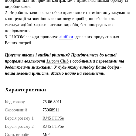
посередників по прямим контрактам з правовласниками бренду та
виробниками.
2. Виробник залишає за собою право вносити зміни до упакування,
конструкції та зовнішнього вигляду виробів, що зберігають
експлуатаційні характеристики виробів, без попереднього
повідомлення.
3. LUCOM завжди пропонує
лінійки
ідеальних продуктів для
Ваших потреб.
Цінуєте якість і вигідні рішення? Приєднуйтесь до нашої
програми лояльності
Lucom Club
з особливими перевагами та
додатковими знижками. У будь-якому випадку Ваша довіра -
наша головна цінність. Маємо надію на взаємність.
Характеристики
Код товару
75.06.8911
Скорочений
75068911
Версія розєму 1
RJ45 FTP5e
Версія розєму 2
RJ45 FTP5e
Стать виробу
M/F