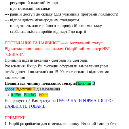
--- регулярний власний імпорт
--- прогнозовані поставки
--- ранній доступ до складу (для учасників програми лояльності)
--- відповідність міжнародним стандартам
--- придатність для серійного та професійного монтажу
--- стабільна якість виробів від партії до партії
ПОСТАЧАННЯ ТА НАЯВНІСТЬ---> Актуальний статус:
Відвантаження з власного складу. Офіційний імпортер НВТ
"СЕВІАН".
Принцип відвантаження - сьогодні на сьогодні.
Розяснення: Якщо Ви сьогодні оформили замовлення (при
необхідності і оплатили) до 15-00, то сьогодні і відправимо
замовлення.
Подивіться лінійку повязаних товарів
Наявний
В
дорозі
Відсутній
Під замовлення
-->
0.15m
-
BlackG
-
White
Не пропустіть! Вам доступна
ГРАФІЧНА ІНФОРМАЦІЯ ПРО
НАЯВНІСТЬ ТОВАРІВ
ПРИМІТКИ
1. Виріб розроблено для німецького ринку. Власний імпорт без