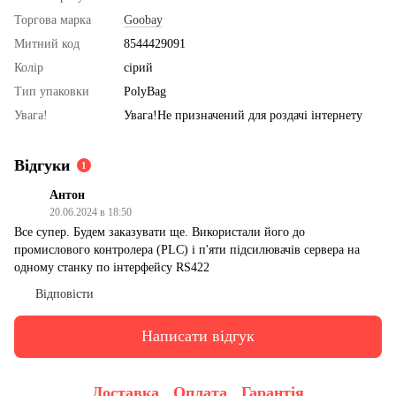
Торгова марка
Goobay
Митний код
8544429091
Колір
сірий
Тип упаковки
PolyBag
Увага!
Увага!Не призначений для роздачі інтернету
Відгуки
1
Антон
20.06.2024 в 18:50
Все супер. Будем заказувати ще. Використали його до
промислового контролера (PLC) і п'яти підсилювачів сервера на
одному станку по інтерфейсу RS422
Відповісти
Написати відгук
Доставка
Оплата
Гарантія