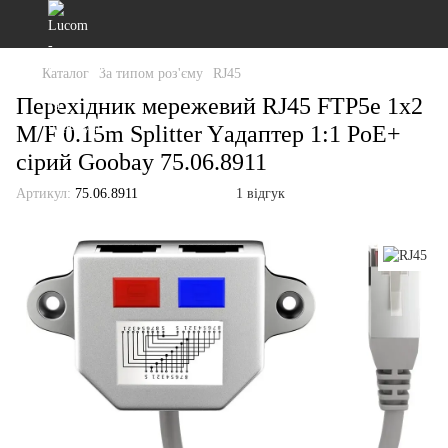
Каталог
За типом роз'єму
RJ45
Перехідник мережевий RJ45 FTP5e 1x2
M/F 0.15m Splitter Yадаптер 1:1 PoE+
сірий Goobay 75.06.8911
Артикул:
75.06.8911
1 відгук