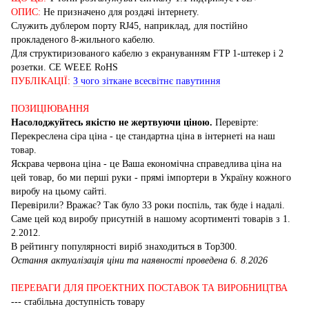
ОПИС:
Не призначено для роздачі інтернету.
Служить дублером порту RJ45, наприклад, для постійно
прокладеного 8-жильного кабелю.
Для структиризованого кабелю з екрануванням FTP 1-штекер і 2
розетки. CE WEEE RoHS
ПУБЛІКАЦІЇ:
З чого зіткане всесвітнє павутиння
ПОЗИЦІЮВАННЯ
Насолоджуйтесь якістю не жертвуючи ціною.
Перевірте:
Перекреслена сіра ціна - це стандартна ціна в інтернеті на наш
товар.
Яскрава червона ціна - це Ваша економічна справедлива ціна на
цей товар, бо ми перші руки - прямі імпортери в Україну кожного
виробу на цьому сайті.
Перевірили? Вражає? Так було 33 роки поспіль, так буде і надалі.
Саме цей код виробу присутній в нашому асортименті товарів з 1.
2.2012.
В рейтингу популярності виріб знаходиться в Top300.
Остання актуалізація ціни та наявності проведена 6. 8.2026
ПЕРЕВАГИ ДЛЯ ПРОЕКТНИХ ПОСТАВОК ТА ВИРОБНИЦТВА
--- стабільна доступність товару