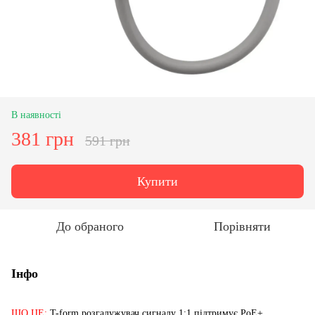
В наявності
381 грн
591 грн
Купити
До обраного
Порівняти
Інфо
ЩО ЦЕ:
T-form розгалужувач сигналу 1:1 підтримує PoE+