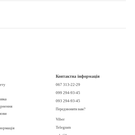
Контактна інформація
нету
067 313-22-29
099 294-93-45
авка
093 294-93-45
ернення
Передзвонити вам?
мови
Viber
Telegram
формація