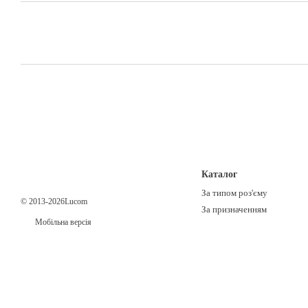
Каталог
За типом роз'єму
© 2013-2026Lucom
За призначенням
Мобільна версія