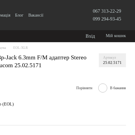
067 313-22-29
рмація
Блог
Вакансії
099 294-93-45
Вхід
Мій кошик
цтва
EOL-XLR
p-Jack 6.3mm F/M адаптер Stereo
Артикул
25.02.5171
ucom 25.02.5171
Порівняти
В бажання
о (EOL)