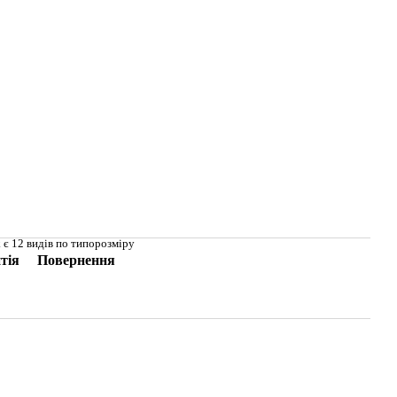
 є 12 видів по типорозміру
тія
Повернення