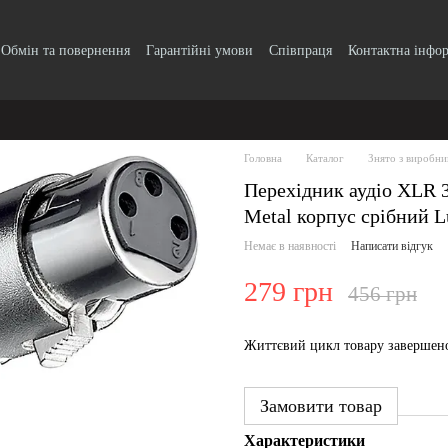
Обмін та повернення
Гарантійні умови
Співпраця
Контактна інфо
Головна
Каталог
Знято з виробни
Перехідник аудіо XLR 3
Metal корпус срібний L
Немає в наявності
Написати відгук
279 грн
456 грн
Життєвий цикл товару завершен
Замовити товар
Характеристики