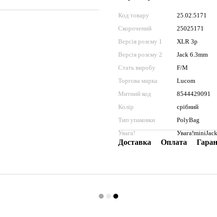
Код товару
25.02.5171
Скорочений
25025171
Версія розєму 1
XLR 3p
Версія розєму 2
Jack 6.3mm
Стать виробу
F/M
Торгова марка
Lucom
Митний код
8544429091
Колір
срібний
Тип упаковки
PolyBag
Увага!
Увага!miniJack
Доставка
Оплата
Гаран