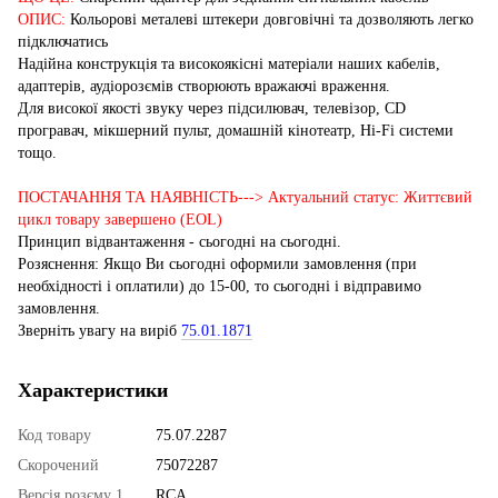
ОПИС:
Кольорові металеві штекери довговічні та дозволяють легко
підключатись
Надійна конструкція та високоякісні матеріали наших кабелів,
адаптерів, аудіорозємів створюють вражаючі враження.
Для високої якості звуку через підсилювач, телевізор, CD
програвач, мікшерний пульт, домашній кінотеатр, Hi-Fi системи
тощо.
ПОСТАЧАННЯ ТА НАЯВНІСТЬ---> Актуальний статус: Життєвий
цикл товару завершено (EOL)
Принцип відвантаження - сьогодні на сьогодні.
Розяснення: Якщо Ви сьогодні оформили замовлення (при
необхідності і оплатили) до 15-00, то сьогодні і відправимо
замовлення.
Зверніть увагу на виріб
75.01.1871
Характеристики
Код товару
75.07.2287
Скорочений
75072287
Версія розєму 1
RCA