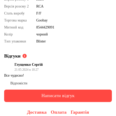
Версія розєму 2
RCA
Стать виробу
F/F
Торгова марка
Goobay
Митний код
8544429091
Колір
чорний
Тип упаковки
Blister
Відгуки
1
Глущенко Сергій
21.05.2024 в 18:27
Все чудесно!
Відповісти
Написати відгук
Доставка
Оплата
Гарантія