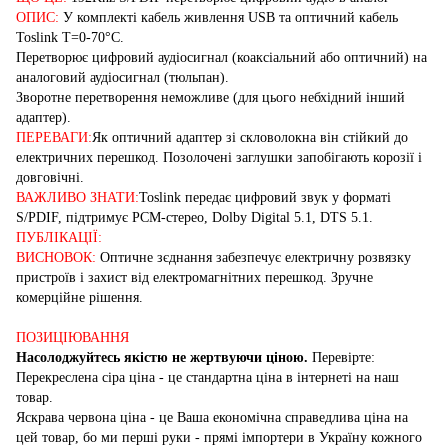
ОПИС:
У комплекті кабель живлення USB та оптичний кабель
Toslink Т=0-70°С.
Перетворює цифровий аудіосигнал (коаксіальний або оптичний) на
аналоговий аудіосигнал (тюльпан).
Зворотне перетворення неможливе (для цього небхідний інший
адаптер).
ПЕРЕВАГИ:
Як оптичний адаптер зі скловолокна він стійкий до
електричних перешкод. Позолочені заглушки запобігають корозії і
довговічні.
ВАЖЛИВО ЗНАТИ:
Toslink передає цифровий звук у форматі
S/PDIF, підтримує PCM-стерео, Dolby Digital 5.1, DTS 5.1.
ПУБЛІКАЦІЇ:
ВИСНОВОК:
Оптичне зєднання забезпечує електричну розвязку
пристроїв і захист від електромагнітних перешкод. Зручне
комерційне рішення.
ПОЗИЦІЮВАННЯ
Насолоджуйтесь якістю не жертвуючи ціною.
Перевірте:
Перекреслена сіра ціна - це стандартна ціна в інтернеті на наш
товар.
Яскрава червона ціна - це Ваша економічна справедлива ціна на
цей товар, бо ми перші руки - прямі імпортери в Україну кожного