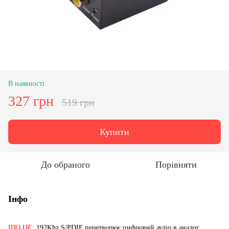
В наявності
327 грн
519 грн
Купити
До обраного
Порівняти
Інфо
ЩО ЦЕ:
192Khz S/PDIF перетворює цифровий аудіо в аналог