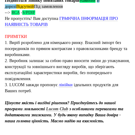
Подивіться лінійку повязаних товарів
Наявний
В
дорозі
Відсутній
Під замовлення
-->
RCA
-
S/PDIF
Не пропустіть! Вам доступна
ГРАФІЧНА ІНФОРМАЦІЯ ПРО
НАЯВНІСТЬ ТОВАРІВ
ПРИМІТКИ
1. Виріб розроблено для німецького ринку. Власний імпорт без
посередників по прямим контрактам з правовласниками бренду та
виробниками.
2. Виробник залишає за собою право вносити зміни до упакування,
конструкції та зовнішнього вигляду виробів, що зберігають
експлуатаційні характеристики виробів, без попереднього
повідомлення.
3. LUCOM завжди пропонує
лінійки
ідеальних продуктів для
Ваших потреб.
Цінуєте якість і вигідні рішення? Приєднуйтесь до нашої
програми лояльності
Lucom Club
з особливими перевагами та
додатковими знижками. У будь-якому випадку Ваша довіра -
наша головна цінність. Маємо надію на взаємність.