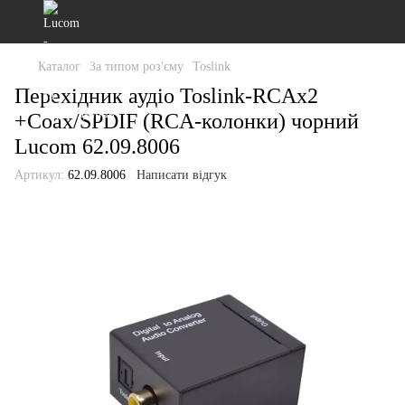
Каталог
За типом роз'єму
Toslink
Перехідник аудіо Toslink-RCAx2
+Coax/SPDIF (RCA-колонки) чорний
Lucom 62.09.8006
Артикул:
62.09.8006
Написати відгук