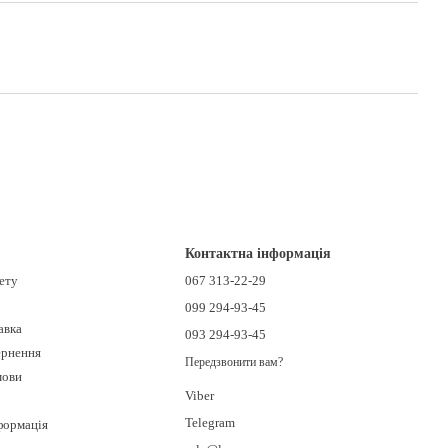
Контактна інформація
нету
067 313-22-29
099 294-93-45
авка
093 294-93-45
ернення
Передзвонити вам?
мови
Viber
Telegram
формація