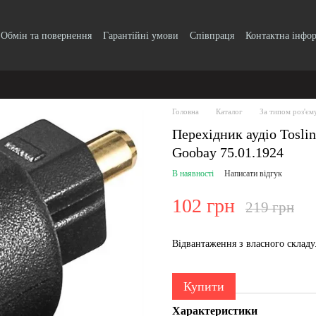
Обмін та повернення
Гарантійні умови
Співпраця
Контактна інфо
Головна
Каталог
За типом роз'єм
Перехідник аудіо Tosli
Goobay 75.01.1924
В наявності
Написати відгук
102 грн
219 грн
Відвантаження з власного склад
Купити
Характеристики