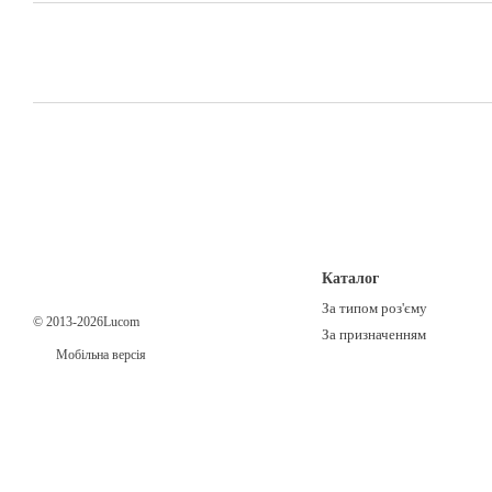
Каталог
За типом роз'єму
© 2013-2026Lucom
За призначенням
Мобільна версія