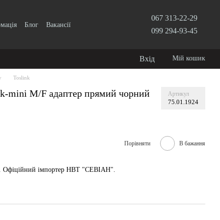
067 313-22-29
рмація
Блог
Вакансії
099 294-93-45
Вхід
Мій кошик
у
Toslink
nk-mini M/F адаптер прямий чорний
Артикул
75.01.1924
Порівняти
В бажання
у. Офіційний імпортер НВТ "СЕВІАН".