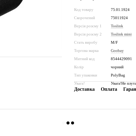
Код товару
75.01.1924
Скорочений
75011924
Версія розєму 1
Toslink
Версія розєму 2
Toslink mini
Стать виробу
M/F
Торгова марка
Goobay
Митний код
8544429091
Колір
чорний
Тип упаковки
PolyBag
Увага!
Увага!Не плут
Доставка
Оплата
Гаран