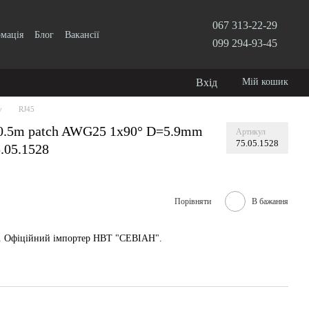
067 313-22-29
рмація
Блог
Вакансії
099 294-93-45
Вхід
Мій кошик
у
RJ45
 0.5m patch AWG25 1x90° D=5.9mm
Артикул
75.05.1528
.05.1528
Порівняти
В бажання
у. Офіційний імпортер НВТ "СЕВІАН".