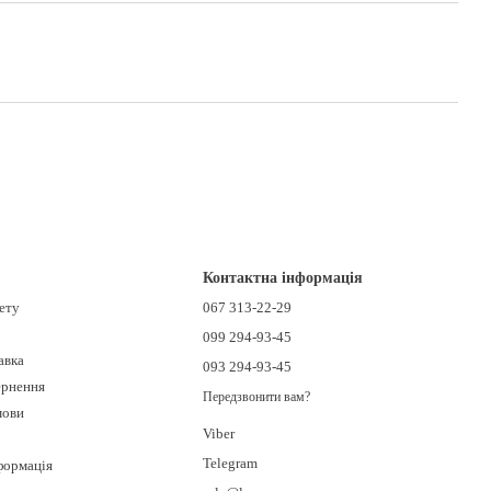
Контактна інформація
нету
067 313-22-29
099 294-93-45
авка
093 294-93-45
ернення
Передзвонити вам?
мови
Viber
Telegram
формація