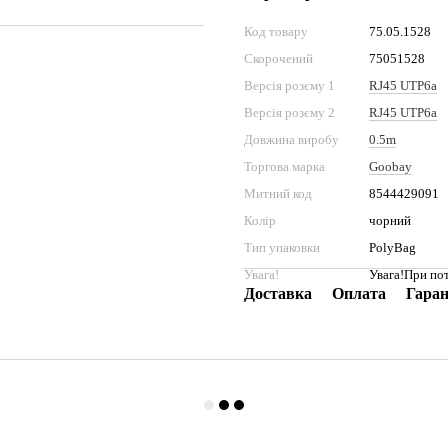
Код товару
75.05.1528
Скорочений
75051528
Версія розєму 1
RJ45 UTP6a
Версія розєму 2
RJ45 UTP6a
Довжина виробу
0.5m
Торгова марка
Goobay
Митний код
8544429091
Колір
чорний
Тип упаковки
PolyBag
Увага!
Увага!При пот
Доставка
Оплата
Гаран