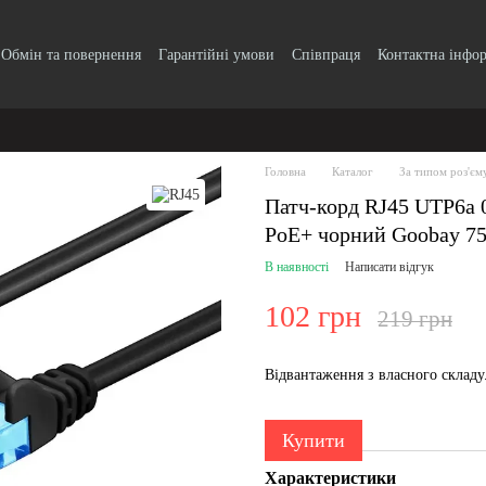
Обмін та повернення
Гарантійні умови
Співпраця
Контактна інфо
Головна
Каталог
За типом роз'єм
Патч-корд RJ45 UTP6a
PoE+ чорний Goobay 75
В наявності
Написати відгук
102 грн
219 грн
Відвантаження з власного склад
Купити
Характеристики