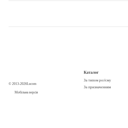
Каталог
За типом роз'єму
© 2013-2026Lucom
За призначенням
Мобільна версія