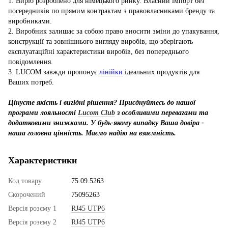
1. Виріб розроблено для німецького ринку. Власний імпорт без
посередників по прямим контрактам з правовласниками бренду та
виробниками.
2. Виробник залишає за собою право вносити зміни до упакування,
конструкції та зовнішнього вигляду виробів, що зберігають
експлуатаційні характеристики виробів, без попереднього
повідомлення.
3. LUCOM завжди пропонує
лінійки
ідеальних продуктів для
Ваших потреб.
Цінуєте якість і вигідні рішення? Приєднуйтесь до нашої
програми лояльності
Lucom Club
з особливими перевагами та
додатковими знижками. У будь-якому випадку Ваша довіра -
наша головна цінність. Маємо надію на взаємність.
Характеристики
Код товару
75.09.5263
Скорочений
75095263
Версія розєму 1
RJ45 UTP6
Версія розєму 2
RJ45 UTP6