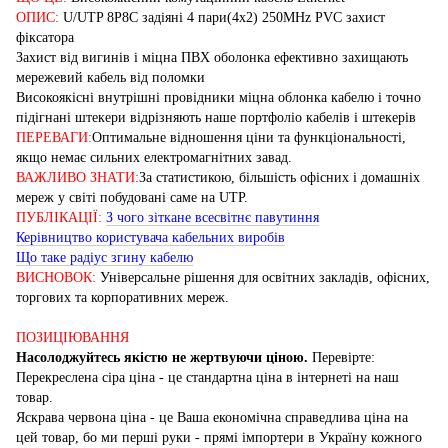
ОПИС:
U/UTP 8P8C задіяні 4 пари(4x2) 250MHz PVC захист
фіксатора
Захист від вигинів і міцна ПВХ оболонка ефективно захищають
мережевий кабель від поломки
Високоякісні внутрішні провідники міцна облонка кабелю і точно
підігнані штекери відрізняють наше портфоліо кабелів і штекерів
ПЕРЕВАГИ:
Оптимальне відношення ціни та функціональності,
якщо немає сильних електромагнітних завад.
ВАЖЛИВО ЗНАТИ:
За статистикою, більшість офісних і домашніх
мереж у світі побудовані саме на UTP.
ПУБЛІКАЦІЇ:
З чого зіткане всесвітнє павутиння
Керівництво користувача кабельних виробів
Що таке радіус згину кабелю
ВИСНОВОК:
Універсальне рішення для освітних закладів, офісних,
торгових та корпоративних мереж.
ПОЗИЦІЮВАННЯ
Насолоджуйтесь якістю не жертвуючи ціною.
Перевірте:
Перекреслена сіра ціна - це стандартна ціна в інтернеті на наш
товар.
Яскрава червона ціна - це Ваша економічна справедлива ціна на
цей товар, бо ми перші руки - прямі імпортери в Україну кожного