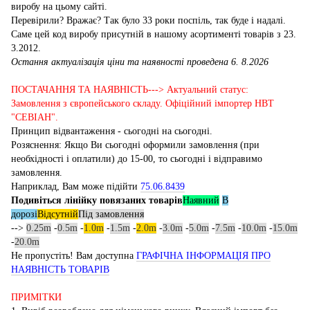
виробу на цьому сайті.
Перевірили? Вражає? Так було 33 роки поспіль, так буде і надалі.
Саме цей код виробу присутній в нашому асортименті товарів з 23.
3.2012.
Остання актуалізація ціни та наявності проведена 6. 8.2026
ПОСТАЧАННЯ ТА НАЯВНІСТЬ---> Актуальний статус:
Замовлення з європейського складу. Офіційний імпортер НВТ
"СЕВІАН".
Принцип відвантаження - сьогодні на сьогодні.
Розяснення: Якщо Ви сьогодні оформили замовлення (при
необхідності і оплатили) до 15-00, то сьогодні і відправимо
замовлення.
Наприклад, Вам може підійти
75.06.8439
Подивіться лінійку повязаних товарів
Наявний
В
дорозі
Відсутній
Під замовлення
-->
0.25m
-
0.5m
-
1.0m
-
1.5m
-
2.0m
-
3.0m
-
5.0m
-
7.5m
-
10.0m
-
15.0m
-
20.0m
Не пропустіть! Вам доступна
ГРАФІЧНА ІНФОРМАЦІЯ ПРО
НАЯВНІСТЬ ТОВАРІВ
ПРИМІТКИ