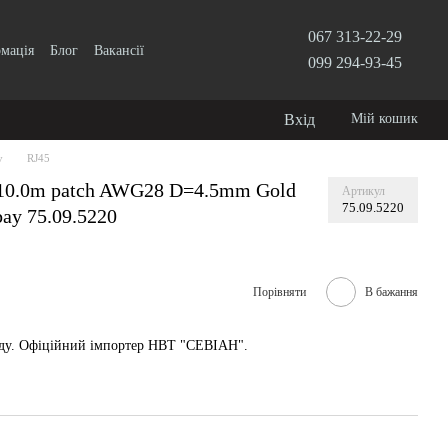
067 313-22-29
рмація
Блог
Вакансії
099 294-93-45
Вхід
Мій кошик
у
RJ45
 10.0m patch AWG28 D=4.5mm Gold
Артикул
75.09.5220
ay 75.09.5220
Порівняти
В бажання
аду. Офіційний імпортер НВТ "СЕВІАН".