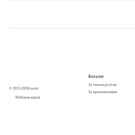
Каталог
За типом роз'єму
© 2013-2026Lucom
За призначенням
Мобільна версія