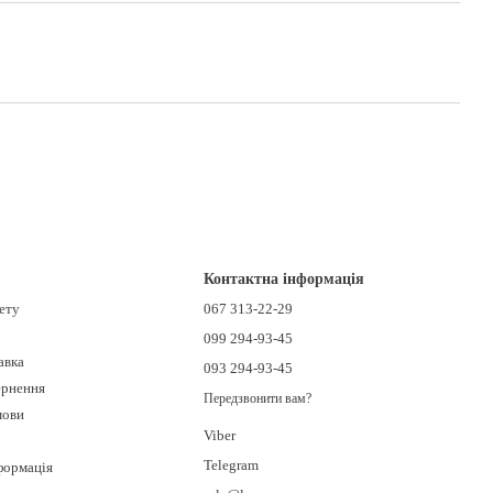
Контактна інформація
нету
067 313-22-29
099 294-93-45
авка
093 294-93-45
ернення
Передзвонити вам?
мови
Viber
Telegram
формація