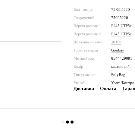
Код товару
75.09.5220
Скорочений
75095220
Версія розєму 1
RJ45 UTP5e
Версія розєму 2
RJ45 UTP5e
Довжина виробу
10.0m
Торгова марка
Goobay
Митний код
8544429091
Колір
малиновий
Тип упаковки
PolyBag
Увага!
Увага!Контро
Доставка
Оплата
Гаран