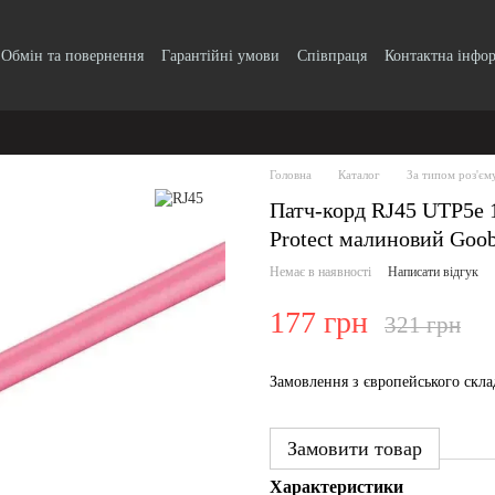
Обмін та повернення
Гарантійні умови
Співпраця
Контактна інфо
Головна
Каталог
За типом роз'єм
Патч-корд RJ45 UTP5e
Protect малиновий Goob
Немає в наявності
Написати відгук
177 грн
321 грн
Замовлення з європейського скл
Замовити товар
Характеристики