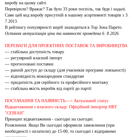
виробу на цьому сайті.
Перевірили? Вражає? Так було 33 роки поспіль, так буде і надалі.
Саме цей код виробу присутній в нашому асортименті товарів з 3.
7.2013.
В рейтингу популярності виріб знаходиться в Top Зона Парето.
Остання актуалізація ціни та наявності проведена 6. 8.2026
ПЕРЕВАГИ ДЛЯ ПРОЕКТНИХ ПОСТАВОК ТА ВИРОБНИЦТВА
--- стабільна доступність товару
--- регулярний власний імпорт
--- прогнозовані поставки
--- ранній доступ до складу (для учасників програми лояльності)
--- відповідність міжнародним стандартам
--- придатність для серійного та професійного монтажу
--- стабільна якість виробів від партії до партії
ПОСТАЧАННЯ ТА НАЯВНІСТЬ---> Актуальний статус:
Відвантаження з власного складу. Офіційний імпортер НВТ
"СЕВІАН".
Принцип відвантаження - сьогодні на сьогодні.
Розяснення: Якщо Ви сьогодні оформили замовлення (при
необхідності і оплатили) до 15-00, то сьогодні і відправимо