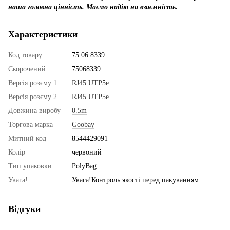
наша головна цінність. Маємо надію на взаємність.
Характеристики
Код товару
75.06.8339
Скорочений
75068339
Версія розєму 1
RJ45 UTP5e
Версія розєму 2
RJ45 UTP5e
Довжина виробу
0.5m
Торгова марка
Goobay
Митний код
8544429091
Колір
червоний
Тип упаковки
PolyBag
Увага!
Увага!Контроль якості перед пакуванням
Відгуки