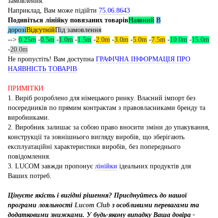
замовлення.
Наприклад, Вам може підійти
75.06.8643
Подивіться лінійку повязаних товарів
Наявний
В
дорозі
Відсутній
Під замовлення
-->
0.25m
-
0.5m
-
1.0m
-
1.5m
-
2.0m
-
3.0m
-
5.0m
-
7.5m
-
10.0m
-
15.0m
-
20.0m
Не пропустіть! Вам доступна
ГРАФІЧНА ІНФОРМАЦІЯ ПРО
НАЯВНІСТЬ ТОВАРІВ
ПРИМІТКИ
1. Виріб розроблено для німецького ринку. Власний імпорт без
посередників по прямим контрактам з правовласниками бренду та
виробниками.
2. Виробник залишає за собою право вносити зміни до упакування,
конструкції та зовнішнього вигляду виробів, що зберігають
експлуатаційні характеристики виробів, без попереднього
повідомлення.
3. LUCOM завжди пропонує
лінійки
ідеальних продуктів для
Ваших потреб.
Цінуєте якість і вигідні рішення? Приєднуйтесь до нашої
програми лояльності
Lucom Club
з особливими перевагами та
додатковими знижками. У будь-якому випадку Ваша довіра -