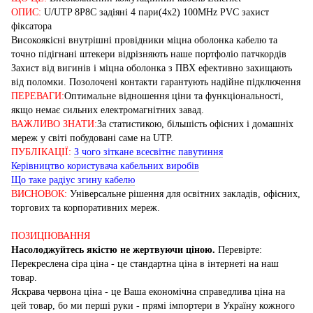
ОПИС:
U/UTP 8P8C задіяні 4 пари(4x2) 100MHz PVC захист
фіксатора
Високоякісні внутрішні провідники міцна оболонка кабелю та
точно підігнані штекери відрізняють наше портфоліо патчкордів
Захист від вигинів і міцна оболонка з ПВХ ефективно захищають
від поломки. Позолочені контакти гарантують надійне підключення
ПЕРЕВАГИ:
Оптимальне відношення ціни та функціональності,
якщо немає сильних електромагнітних завад.
ВАЖЛИВО ЗНАТИ:
За статистикою, більшість офісних і домашніх
мереж у світі побудовані саме на UTP.
ПУБЛІКАЦІЇ:
З чого зіткане всесвітнє павутиння
Керівництво користувача кабельних виробів
Що таке радіус згину кабелю
ВИСНОВОК:
Універсальне рішення для освітних закладів, офісних,
торгових та корпоративних мереж.
ПОЗИЦІЮВАННЯ
Насолоджуйтесь якістю не жертвуючи ціною.
Перевірте:
Перекреслена сіра ціна - це стандартна ціна в інтернеті на наш
товар.
Яскрава червона ціна - це Ваша економічна справедлива ціна на
цей товар, бо ми перші руки - прямі імпортери в Україну кожного