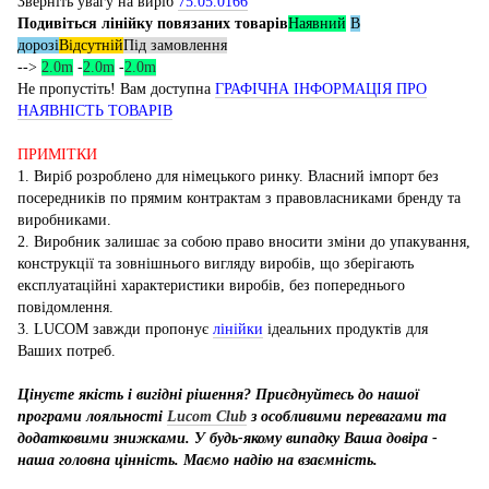
Зверніть увагу на виріб
75.05.0166
Подивіться лінійку повязаних товарів
Наявний
В
дорозі
Відсутній
Під замовлення
-->
2.0m
-
2.0m
-
2.0m
Не пропустіть! Вам доступна
ГРАФІЧНА ІНФОРМАЦІЯ ПРО
НАЯВНІСТЬ ТОВАРІВ
ПРИМІТКИ
1. Виріб розроблено для німецького ринку. Власний імпорт без
посередників по прямим контрактам з правовласниками бренду та
виробниками.
2. Виробник залишає за собою право вносити зміни до упакування,
конструкції та зовнішнього вигляду виробів, що зберігають
експлуатаційні характеристики виробів, без попереднього
повідомлення.
3. LUCOM завжди пропонує
лінійки
ідеальних продуктів для
Ваших потреб.
Цінуєте якість і вигідні рішення? Приєднуйтесь до нашої
програми лояльності
Lucom Club
з особливими перевагами та
додатковими знижками. У будь-якому випадку Ваша довіра -
наша головна цінність. Маємо надію на взаємність.