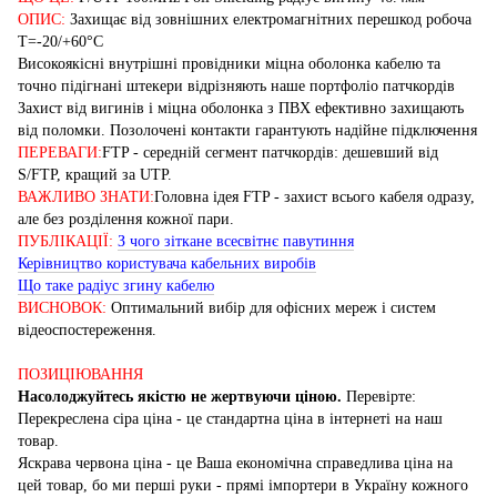
ОПИС:
Захищає від зовнішних електромагнітних перешкод робоча
Т=-20/+60°С
Високоякісні внутрішні провідники міцна оболонка кабелю та
точно підігнані штекери відрізняють наше портфоліо патчкордів
Захист від вигинів і міцна оболонка з ПВХ ефективно захищають
від поломки. Позолочені контакти гарантують надійне підключення
ПЕРЕВАГИ:
FTP - cередній сегмент патчкордів: дешевший від
S/FTP, кращий за UTP.
ВАЖЛИВО ЗНАТИ:
Головна ідея FTP - захист всього кабеля одразу,
але без розділення кожної пари.
ПУБЛІКАЦІЇ:
З чого зіткане всесвітнє павутиння
Керівництво користувача кабельних виробів
Що таке радіус згину кабелю
ВИСНОВОК:
Оптимальний вибір для офісних мереж і систем
відеоспостереження.
ПОЗИЦІЮВАННЯ
Насолоджуйтесь якістю не жертвуючи ціною.
Перевірте:
Перекреслена сіра ціна - це стандартна ціна в інтернеті на наш
товар.
Яскрава червона ціна - це Ваша економічна справедлива ціна на
цей товар, бо ми перші руки - прямі імпортери в Україну кожного