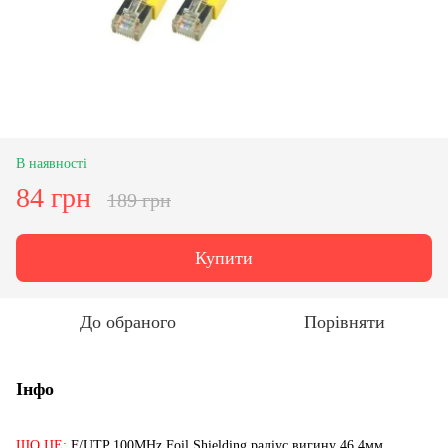
В наявності
84 грн
189 грн
Купити
До обраного
Порівняти
Інфо
ЩО ЦЕ:
F/UTP 100MHz Foil Shielding радіус вигину 46.4мм