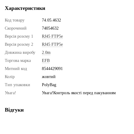
Характеристики
Код товару
74.05.4632
Скорочений
74054632
Версія розєму 1
RJ45 FTP5e
Версія розєму 2
RJ45 FTP5e
Довжина виробу
2.0m
Торгова марка
EFB
Митний код
8544429091
Колір
жовтий
Тип упаковки
PolyBag
Увага!
Увага!Контроль якості перед пакуванням
Відгуки