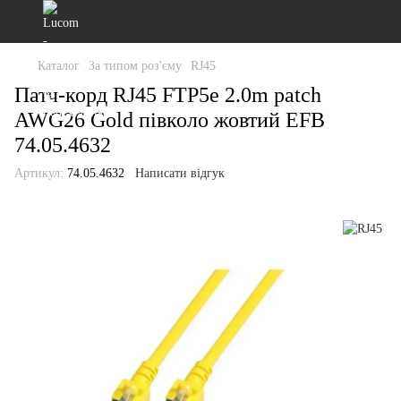
Каталог
За типом роз'єму
RJ45
Патч-корд RJ45 FTP5e 2.0m patch
AWG26 Gold півколо жовтий EFB
74.05.4632
Артикул:
74.05.4632
Написати відгук