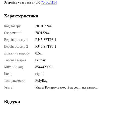
Зверніть увагу на виріб
75.06.1114
Характеристики
Код товару
78.01.3244
Скорочений
78013244
Версія розєму 1
RJ45 SFTP8.1
Версія розєму 2
RJ45 SFTP8.1
Довжина виробу
0.5m
Торгова марка
Gutbay
Митний код
8544429091
Колір
сірий
Тип упаковки
PolyBag
Увага!
Увага!Контроль якості перед пакуванням
Відгуки