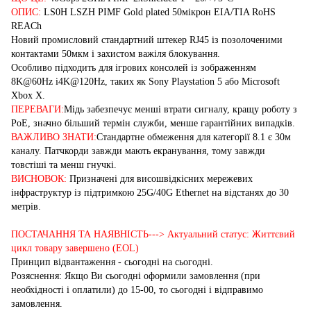
ОПИС:
LS0H LSZH PIMF Gold plated 50мікрон EIA/TIA RoHS
REACh
Новий промисловий стандартний штекер RJ45 із позолоченими
контактами 50мкм і захистом важіля блокування.
Особливо підходить для ігрових консолей із зображенням
8K@60Hz i4K@120Hz, таких як Sony Playstation 5 або Microsoft
Xbox X.
ПЕРЕВАГИ:
Мідь забезпечує менші втрати сигналу, кращу роботу з
PoE, значно більший термін служби, менше гарантійних випадків.
ВАЖЛИВО ЗНАТИ:
Стандартне обмеження для категорії 8.1 є 30м
каналу. Патчкорди завжди мають екранування, тому завжди
товстіші та менш гнучкі.
ВИСНОВОК:
Призначені для висошвідкісних мережевих
інфраструктур із підтримкою 25G/40G Ethernet на відстанях до 30
метрів.
ПОСТАЧАННЯ ТА НАЯВНІСТЬ---> Актуальний статус: Життєвий
цикл товару завершено (EOL)
Принцип відвантаження - сьогодні на сьогодні.
Розяснення: Якщо Ви сьогодні оформили замовлення (при
необхідності і оплатили) до 15-00, то сьогодні і відправимо
замовлення.