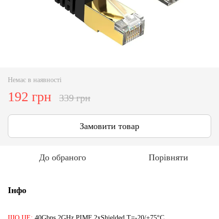
Немає в наявності
192 грн
339 грн
Замовити товар
До обраного
Порівняти
Інфо
ЩО ЦЕ:
40Gbps 2GHz PIMF 2xShielded T=-20/+75°C