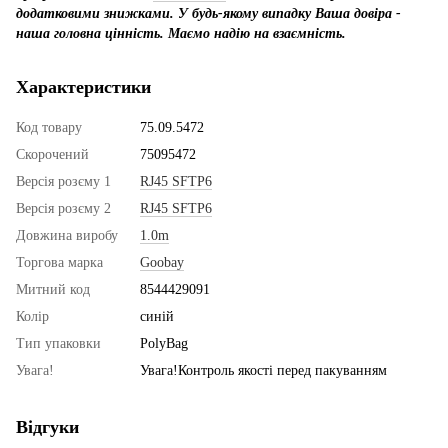
додатковими знижками. У будь-якому випадку Ваша довіра -
наша головна цінність. Маємо надію на взаємність.
Характеристики
Код товару
75.09.5472
Скорочений
75095472
Версія розєму 1
RJ45 SFTP6
Версія розєму 2
RJ45 SFTP6
Довжина виробу
1.0m
Торгова марка
Goobay
Митний код
8544429091
Колір
синій
Тип упаковки
PolyBag
Увага!
Увага!Контроль якості перед пакуванням
Відгуки