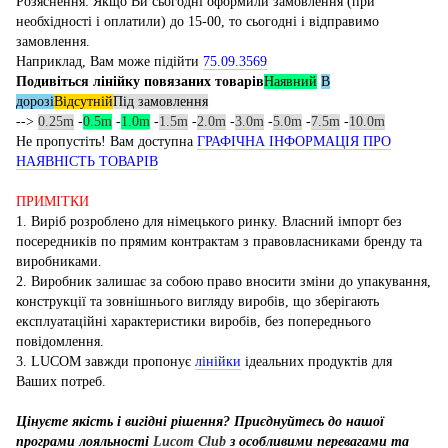
Розяснення: Якщо Ви сьогодні оформили замовлення (при
необхідності і оплатили) до 15-00, то сьогодні і відправимо
замовлення.
Наприклад, Вам може підійти
75.09.3569
Подивіться лінійку повязаних товарів
Наявний
В
дорозі
Відсутній
Під замовлення
-->
0.25m
-
0.5m
-
1.0m
-
1.5m
-
2.0m
-
3.0m
-
5.0m
-
7.5m
-
10.0m
Не пропустіть! Вам доступна
ГРАФІЧНА ІНФОРМАЦІЯ ПРО
НАЯВНІСТЬ ТОВАРІВ
ПРИМІТКИ
1. Виріб розроблено для німецького ринку. Власний імпорт без
посередників по прямим контрактам з правовласниками бренду та
виробниками.
2. Виробник залишає за собою право вносити зміни до упакування,
конструкції та зовнішнього вигляду виробів, що зберігають
експлуатаційні характеристики виробів, без попереднього
повідомлення.
3. LUCOM завжди пропонує
лінійки
ідеальних продуктів для
Ваших потреб.
Цінуєте якість і вигідні рішення? Приєднуйтесь до нашої
програми лояльності
Lucom Club
з особливими перевагами та