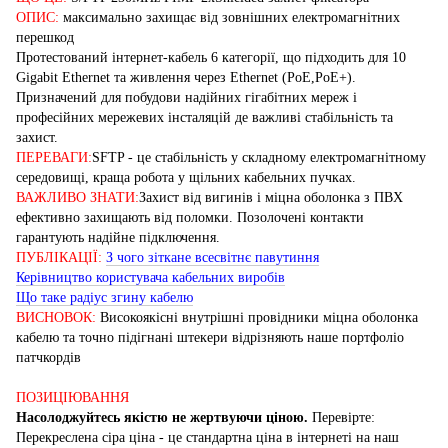
ОПИС:
максимально захищає від зовнішних електромагнітних
перешкод
Протестований інтернет-кабель 6 категорії, що підходить для 10
Gigabit Ethernet та живлення через Ethernet (PoE,PoE+).
Призначений для побудови надійних гігабітних мереж і
професійних мережевих інсталяцій де важливі стабільність та
захист.
ПЕРЕВАГИ:
SFTP - це стабільність у складному електромагнітному
середовищі, краща робота у щільних кабельних пучках.
ВАЖЛИВО ЗНАТИ:
Захист від вигинів і міцна оболонка з ПВХ
ефективно захищають від поломки. Позолочені контакти
гарантують надійне підключення.
ПУБЛІКАЦІЇ:
З чого зіткане всесвітнє павутиння
Керівництво користувача кабельних виробів
Що таке радіус згину кабелю
ВИСНОВОК:
Високоякісні внутрішні провідники міцна оболонка
кабелю та точно підігнані штекери відрізняють наше портфоліо
патчкордів
ПОЗИЦІЮВАННЯ
Насолоджуйтесь якістю не жертвуючи ціною.
Перевірте:
Перекреслена сіра ціна - це стандартна ціна в інтернеті на наш