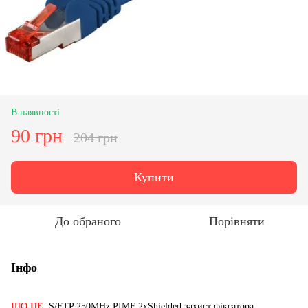
В наявності
90 грн
204 грн
Купити
До обраного
Порівняти
Інфо
ЩО ЦЕ:
S/FTP 250MHz PIMF 2xShielded захист фіксатора