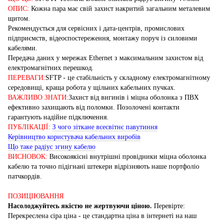
ОПИС:
Кожна пара має свій захист накритий загальним металевим
щитом.
Рекомендується для сервісних і дата-центрів, промислових
підприємств, відеоспостереження, монтажу поруч із силовими
кабелями.
Передача даних у мережах Ethernet з максимальним захистом від
електромагнітних перешкод.
ПЕРЕВАГИ:
SFTP - це стабільність у складному електромагнітному
середовищі, краща робота у щільних кабельних пучках.
ВАЖЛИВО ЗНАТИ:
Захист від вигинів і міцна оболонка з ПВХ
ефективно захищають від поломки. Позолочені контакти
гарантують надійне підключення.
ПУБЛІКАЦІЇ:
З чого зіткане всесвітнє павутиння
Керівництво користувача кабельних виробів
Що таке радіус згину кабелю
ВИСНОВОК:
Високоякісні внутрішні провідники міцна оболонка
кабелю та точно підігнані штекери відрізняють наше портфоліо
патчкордів.
ПОЗИЦІЮВАННЯ
Насолоджуйтесь якістю не жертвуючи ціною.
Перевірте:
Перекреслена сіра ціна - це стандартна ціна в інтернеті на наш