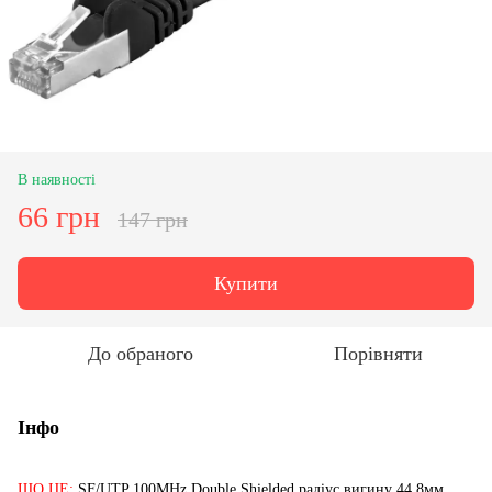
В наявності
66 грн
147 грн
Купити
До обраного
Порівняти
Інфо
ЩО ЦЕ:
SF/UTP 100MHz Double Shielded радіус вигину 44.8мм