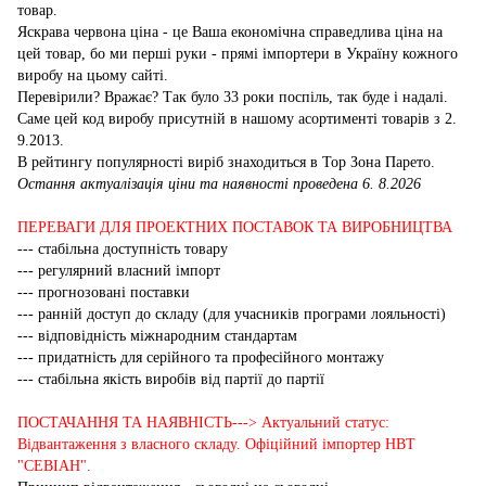
товар.
Яскрава червона ціна - це Ваша економічна справедлива ціна на
цей товар, бо ми перші руки - прямі імпортери в Україну кожного
виробу на цьому сайті.
Перевірили? Вражає? Так було 33 роки поспіль, так буде і надалі.
Саме цей код виробу присутній в нашому асортименті товарів з 2.
9.2013.
В рейтингу популярності виріб знаходиться в Top Зона Парето.
Остання актуалізація ціни та наявності проведена 6. 8.2026
ПЕРЕВАГИ ДЛЯ ПРОЕКТНИХ ПОСТАВОК ТА ВИРОБНИЦТВА
--- стабільна доступність товару
--- регулярний власний імпорт
--- прогнозовані поставки
--- ранній доступ до складу (для учасників програми лояльності)
--- відповідність міжнародним стандартам
--- придатність для серійного та професійного монтажу
--- стабільна якість виробів від партії до партії
ПОСТАЧАННЯ ТА НАЯВНІСТЬ---> Актуальний статус:
Відвантаження з власного складу. Офіційний імпортер НВТ
"СЕВІАН".