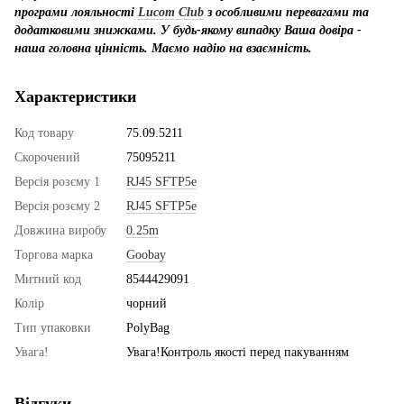
програми лояльності
Lucom Club
з особливими перевагами та
додатковими знижками. У будь-якому випадку Ваша довіра -
наша головна цінність. Маємо надію на взаємність.
Характеристики
Код товару
75.09.5211
Скорочений
75095211
Версія розєму 1
RJ45 SFTP5e
Версія розєму 2
RJ45 SFTP5e
Довжина виробу
0.25m
Торгова марка
Goobay
Митний код
8544429091
Колір
чорний
Тип упаковки
PolyBag
Увага!
Увага!Контроль якості перед пакуванням
Відгуки