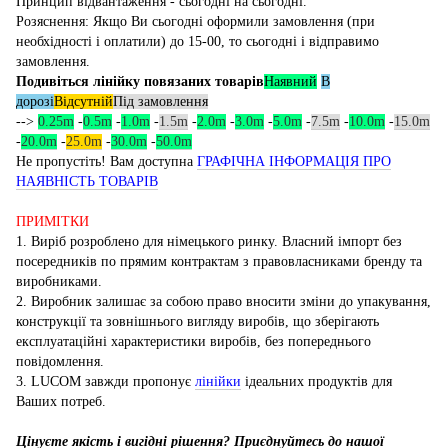
Принцип відвантаження - сьогодні на сьогодні.
Розяснення: Якщо Ви сьогодні оформили замовлення (при
необхідності і оплатили) до 15-00, то сьогодні і відправимо
замовлення.
Подивіться лінійку повязаних товарів
Наявний
В
дорозі
Відсутній
Під замовлення
-->
0.25m
-
0.5m
-
1.0m
-
1.5m
-
2.0m
-
3.0m
-
5.0m
-
7.5m
-
10.0m
-
15.0m
-
20.0m
-
25.0m
-
30.0m
-
50.0m
Не пропустіть! Вам доступна
ГРАФІЧНА ІНФОРМАЦІЯ ПРО
НАЯВНІСТЬ ТОВАРІВ
ПРИМІТКИ
1. Виріб розроблено для німецького ринку. Власний імпорт без
посередників по прямим контрактам з правовласниками бренду та
виробниками.
2. Виробник залишає за собою право вносити зміни до упакування,
конструкції та зовнішнього вигляду виробів, що зберігають
експлуатаційні характеристики виробів, без попереднього
повідомлення.
3. LUCOM завжди пропонує
лінійки
ідеальних продуктів для
Ваших потреб.
Цінуєте якість і вигідні рішення? Приєднуйтесь до нашої