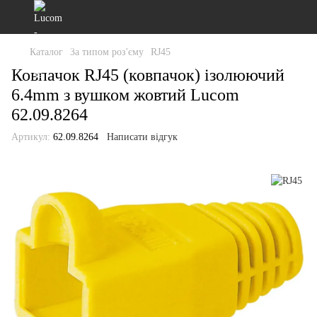
Каталог
За типом роз'єму
RJ45
Ковпачок RJ45 (ковпачок) ізолюючий
6.4mm з вушком жовтий Lucom
62.09.8264
Артикул:
62.09.8264
Написати відгук