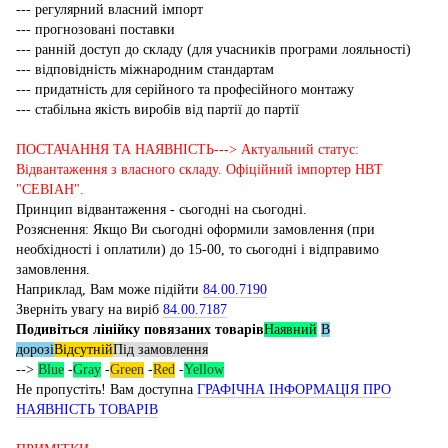
--- регулярний власний імпорт
--- прогнозовані поставки
--- ранній доступ до складу (для учасників програми лояльності)
--- відповідність міжнародним стандартам
--- придатність для серійного та професійного монтажу
--- стабільна якість виробів від партії до партії
ПОСТАЧАННЯ ТА НАЯВНІСТЬ---> Актуальний статус:
Відвантаження з власного складу. Офіційний імпортер НВТ
"СЕВІАН".
Принцип відвантаження - сьогодні на сьогодні.
Розяснення: Якщо Ви сьогодні оформили замовлення (при
необхідності і оплатили) до 15-00, то сьогодні і відправимо
замовлення.
Наприклад, Вам може підійти
84.00.7190
Зверніть увагу на виріб
84.00.7187
Подивіться лінійку повязаних товарів
Наявний
В
дорозі
Відсутній
Під замовлення
-->
Blue
-
Gray
-
Green
-
Red
-
Yellow
Не пропустіть! Вам доступна
ГРАФІЧНА ІНФОРМАЦІЯ ПРО
НАЯВНІСТЬ ТОВАРІВ