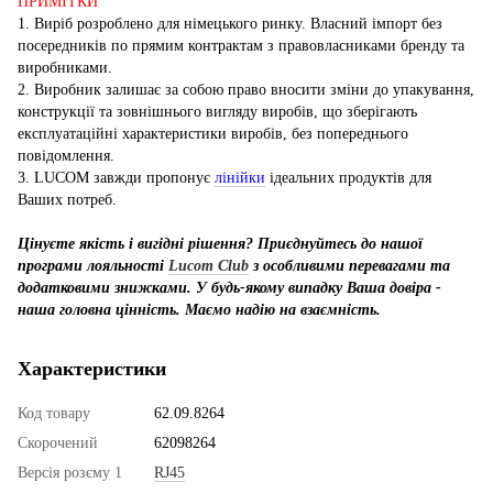
ПРИМІТКИ
1. Виріб розроблено для німецького ринку. Власний імпорт без
посередників по прямим контрактам з правовласниками бренду та
виробниками.
2. Виробник залишає за собою право вносити зміни до упакування,
конструкції та зовнішнього вигляду виробів, що зберігають
експлуатаційні характеристики виробів, без попереднього
повідомлення.
3. LUCOM завжди пропонує
лінійки
ідеальних продуктів для
Ваших потреб.
Цінуєте якість і вигідні рішення? Приєднуйтесь до нашої
програми лояльності
Lucom Club
з особливими перевагами та
додатковими знижками. У будь-якому випадку Ваша довіра -
наша головна цінність. Маємо надію на взаємність.
Характеристики
Код товару
62.09.8264
Скорочений
62098264
Версія розєму 1
RJ45