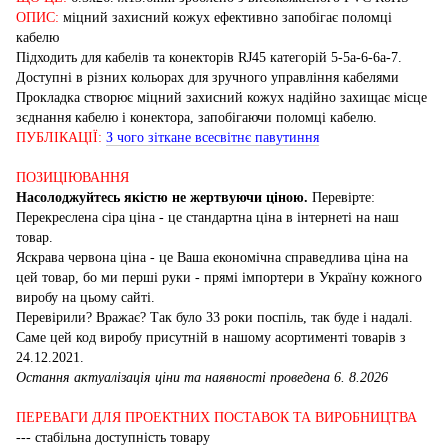
ОПИС:
міцний захисний кожух ефективно запобігає поломці
кабелю
Підходить для кабелів та конекторів RJ45 категорій 5-5a-6-6a-7.
Доступні в різних кольорах для зручного управління кабелями
Прокладка створює міцний захисний кожух надійно захищає місце
зєднання кабелю і конектора, запобігаючи поломці кабелю.
ПУБЛІКАЦІЇ:
З чого зіткане всесвітнє павутиння
ПОЗИЦІЮВАННЯ
Насолоджуйтесь якістю не жертвуючи ціною.
Перевірте:
Перекреслена сіра ціна - це стандартна ціна в інтернеті на наш
товар.
Яскрава червона ціна - це Ваша економічна справедлива ціна на
цей товар, бо ми перші руки - прямі імпортери в Україну кожного
виробу на цьому сайті.
Перевірили? Вражає? Так було 33 роки поспіль, так буде і надалі.
Саме цей код виробу присутній в нашому асортименті товарів з
24.12.2021.
Остання актуалізація ціни та наявності проведена 6. 8.2026
ПЕРЕВАГИ ДЛЯ ПРОЕКТНИХ ПОСТАВОК ТА ВИРОБНИЦТВА
--- стабільна доступність товару