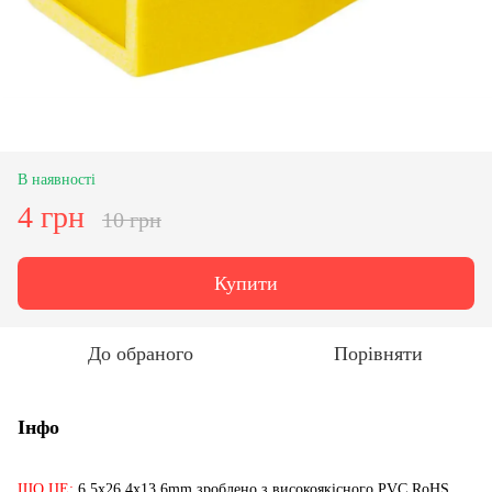
В наявності
4 грн
10 грн
Купити
До обраного
Порівняти
Інфо
ЩО ЦЕ:
6.5x26.4x13.6mm зроблено з високоякісного PVC RoHS