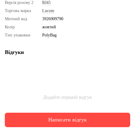
Версія розєму 2
RJ45
Торгова марка
Lucom
Митний код
3926909790
Колір
жовтий
Тип упаковки
PolyBag
Відгуки
Додайте перший відгук
Написати відгук