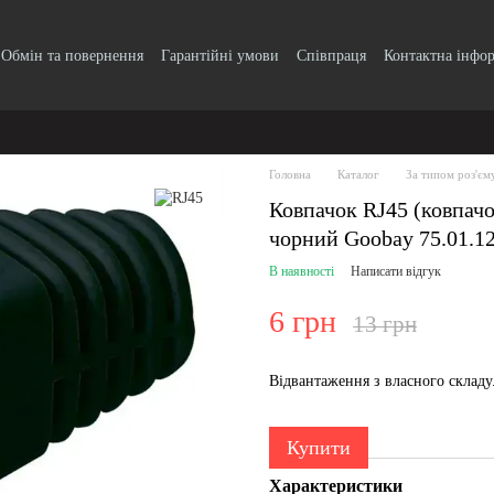
Обмін та повернення
Гарантійні умови
Співпраця
Контактна інфо
Головна
Каталог
За типом роз'єм
Ковпачок RJ45 (ковпач
чорний Goobay 75.01.1
В наявності
Написати відгук
6 грн
13 грн
Відвантаження з власного склад
Купити
Характеристики