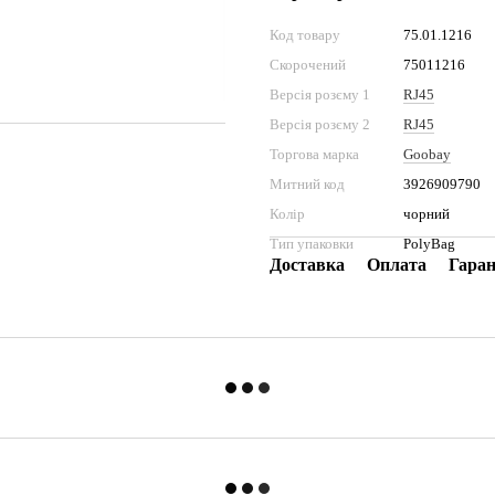
Код товару
75.01.1216
Скорочений
75011216
Версія розєму 1
RJ45
Версія розєму 2
RJ45
Торгова марка
Goobay
Митний код
3926909790
Колір
чорний
Тип упаковки
PolyBag
Доставка
Оплата
Гаран