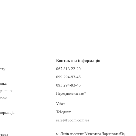
Контактна інформація
нету
067 313-22-29
099 294-93-45
авка
093 294-93-45
ернення
Передзвонити вам?
мови
Viber
Telegram
формація
sale@lucom.com.ua
м. Львів проспект В'ячеслава Чорновола 63а,
увача