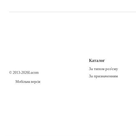
Каталог
За типом роз'єму
© 2013-2026Lucom
За призначенням
Мобільна версія