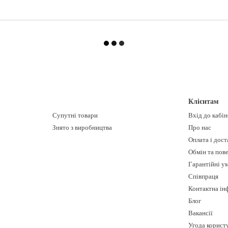
Клієнтам
Супутні товари
Вхід до кабі
Знято з виробництва
Про нас
Оплата і дост
Обмін та пов
Гарантійні у
Співпраця
Контактна ін
Блог
Вакансії
Угода корист