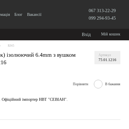
067 313-22-29
рмація
Блог
Вакансії
099 294-93-45
Вхід
Мій кошик
у
RJ45
ок) ізолюючий 6.4mm з вушком
Артикул
75.01.1216
216
Порівняти
В бажання
у. Офіційний імпортер НВТ "СЕВІАН".