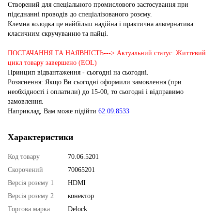
Створений для спеціального промислового застосування при
підєднанні проводів до спеціалізованого розєму.
Клемна колодка це найбільш надійна і практична альтернатива
класичним скручуванню та пайці.
ПОСТАЧАННЯ ТА НАЯВНІСТЬ---> Актуальний статус: Життєвий
цикл товару завершено (EOL)
Принцип відвантаження - сьогодні на сьогодні.
Розяснення: Якщо Ви сьогодні оформили замовлення (при
необхідності і оплатили) до 15-00, то сьогодні і відправимо
замовлення.
Наприклад, Вам може підійти
62.09.8533
Характеристики
Код товару
70.06.5201
Скорочений
70065201
Версія розєму 1
HDMI
Версія розєму 2
конектор
Торгова марка
Delock