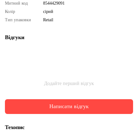
Митний код
8544429091
Колір
сірий
Тип упаковки
Retail
Відгуки
Додайте перший відгук
Написати відгук
Техопис