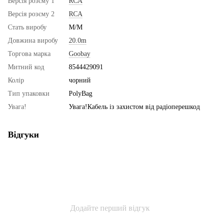
Версія розєму 1
RCA
Версія розєму 2
RCA
Стать виробу
M/M
Довжина виробу
20.0m
Торгова марка
Goobay
Митний код
8544429091
Колір
чорний
Тип упаковки
PolyBag
Увага!
Увага!Кабель із захистом від радіоперешкод
Відгуки
Додайте перший відгук