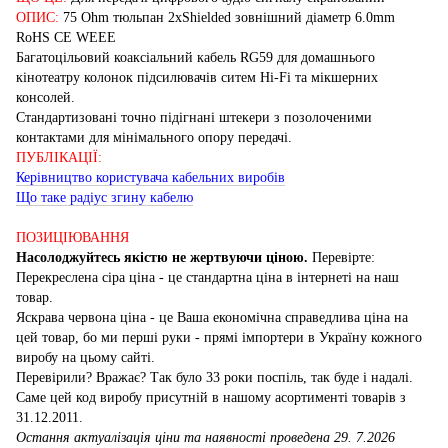
ОПИС:
75 Ohm тюльпан 2xShielded зовнішний діаметр 6.0mm
RoHS CE WEEE
Багатоцільовий коаксіальний кабель RG59 для домашнього
кінотеатру колонок підсилювачів ситем Hi-Fi та мікшерних
консолей.
Стандартизовані точно підігнані штекери з позолоченими
контактами для мінімального опору передачі.
ПУБЛІКАЦІЇ:
Керівництво користувача кабельних виробів
Що таке радіус згину кабелю
ПОЗИЦІЮВАННЯ
Насолоджуйтесь якістю не жертвуючи ціною.
Перевірте:
Перекреслена сіра ціна - це стандартна ціна в інтернеті на наш
товар.
Яскрава червона ціна - це Ваша економічна справедлива ціна на
цей товар, бо ми перші руки - прямі імпортери в Україну кожного
виробу на цьому сайті.
Перевірили? Вражає? Так було 33 роки поспіль, так буде і надалі.
Саме цей код виробу присутній в нашому асортименті товарів з
31.12.2011.
Остання актуалізація ціни та наявності проведена 29. 7.2026