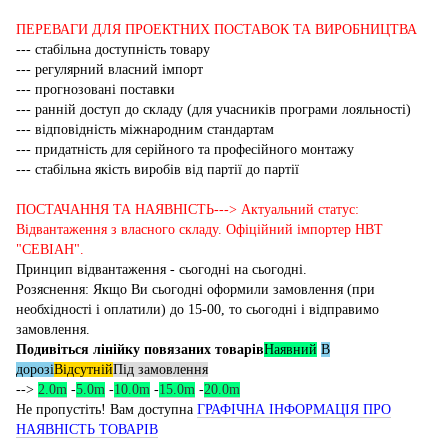
ПЕРЕВАГИ ДЛЯ ПРОЕКТНИХ ПОСТАВОК ТА ВИРОБНИЦТВА
--- стабільна доступність товару
--- регулярний власний імпорт
--- прогнозовані поставки
--- ранній доступ до складу (для учасників програми лояльності)
--- відповідність міжнародним стандартам
--- придатність для серійного та професійного монтажу
--- стабільна якість виробів від партії до партії
ПОСТАЧАННЯ ТА НАЯВНІСТЬ---> Актуальний статус:
Відвантаження з власного складу. Офіційний імпортер НВТ
"СЕВІАН".
Принцип відвантаження - сьогодні на сьогодні.
Розяснення: Якщо Ви сьогодні оформили замовлення (при
необхідності і оплатили) до 15-00, то сьогодні і відправимо
замовлення.
Подивіться лінійку повязаних товарів
Наявний
В
дорозі
Відсутній
Під замовлення
-->
2.0m
-
5.0m
-
10.0m
-
15.0m
-
20.0m
Не пропустіть! Вам доступна
ГРАФІЧНА ІНФОРМАЦІЯ ПРО
НАЯВНІСТЬ ТОВАРІВ