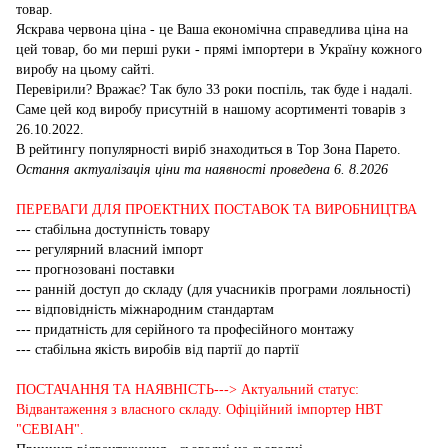
товар.
Яскрава червона ціна - це Ваша економічна справедлива ціна на
цей товар, бо ми перші руки - прямі імпортери в Україну кожного
виробу на цьому сайті.
Перевірили? Вражає? Так було 33 роки поспіль, так буде і надалі.
Саме цей код виробу присутній в нашому асортименті товарів з
26.10.2022.
В рейтингу популярності виріб знаходиться в Top Зона Парето.
Остання актуалізація ціни та наявності проведена 6. 8.2026
ПЕРЕВАГИ ДЛЯ ПРОЕКТНИХ ПОСТАВОК ТА ВИРОБНИЦТВА
--- стабільна доступність товару
--- регулярний власний імпорт
--- прогнозовані поставки
--- ранній доступ до складу (для учасників програми лояльності)
--- відповідність міжнародним стандартам
--- придатність для серійного та професійного монтажу
--- стабільна якість виробів від партії до партії
ПОСТАЧАННЯ ТА НАЯВНІСТЬ---> Актуальний статус:
Відвантаження з власного складу. Офіційний імпортер НВТ
"СЕВІАН".