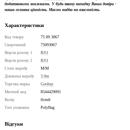
додатковими знижками. У будь-якому випадку Ваша довіра -
наша головна цінність. Маємо надію на взаємність.
Характеристики
Код товару
75.09.3067
Скорочений
75093067
Версія розєму 1
RJ11
Версія розєму 2
RJ11
Стать виробу
M/M
Довжина виробу
3.0m
Торгова марка
Goobay
Митний код
8544429091
Колір
білий
Тип упаковки
PolyBag
Відгуки