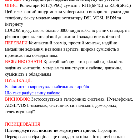
ОПИС:
Конектори RJ12(6P6C) cумісні з RJ11(6P4C) та RJ14(6P2C)
Цей телефонний шнур можна універсально використовувати для
телефону факсу модему маршрутизатору DSL VDSL ISDN та
інтернету
LUCOM представляє більше 3000 видів кабелів різних стандартів
різного призначення різної довжини і завжди високої якості.
ПЕРЕВАГИ:
Компактний розмір, простий монтаж, надійне
механічне зєднання, невисока вартість, широка сумісність з
промисловим обладнанням.
ВАЖЛИВО ЗНАТИ:
Критерії вибору - тип розпайки, кількість
задіяних контактів, матеріал та конструкція кабелю, довжина,
сумісність з обладнаням
ПУБЛІКАЦІЇ:
Керівництво користувача кабельних виробів
Що таке радіус згину кабелю
ВИСНОВОК:
Застосовується в телефонних системах, IP-телефонах,
ADSL/VDSL-модемах, системиах сигналізації, домофонах,
телекомунікації.
ПОЗИЦІЮВАННЯ
Насолоджуйтесь якістю не жертвуючи ціною.
Перевірте:
Перекреслена сіра ціна - це стандартна ціна в інтернеті на наш