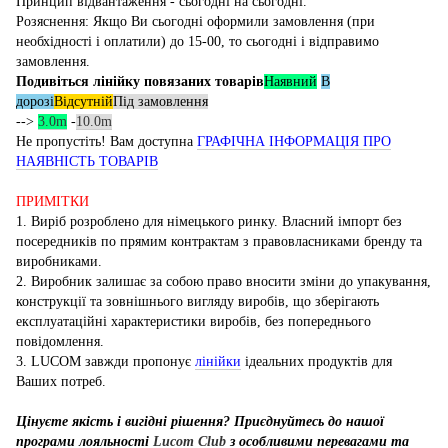
Принцип відвантаження - сьогодні на сьогодні.
Розяснення: Якщо Ви сьогодні оформили замовлення (при
необхідності і оплатили) до 15-00, то сьогодні і відправимо
замовлення.
Подивіться лінійку повязаних товарів
Наявний
В
дорозі
Відсутній
Під замовлення
-->
3.0m
-
10.0m
Не пропустіть! Вам доступна
ГРАФІЧНА ІНФОРМАЦІЯ ПРО
НАЯВНІСТЬ ТОВАРІВ
ПРИМІТКИ
1. Виріб розроблено для німецького ринку. Власний імпорт без
посередників по прямим контрактам з правовласниками бренду та
виробниками.
2. Виробник залишає за собою право вносити зміни до упакування,
конструкції та зовнішнього вигляду виробів, що зберігають
експлуатаційні характеристики виробів, без попереднього
повідомлення.
3. LUCOM завжди пропонує
лінійки
ідеальних продуктів для
Ваших потреб.
Цінуєте якість і вигідні рішення? Приєднуйтесь до нашої
програми лояльності
Lucom Club
з особливими перевагами та