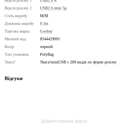
Версія розєму 1
USB2.0 A
Версія розєму 2
USB2.0 mini 5p
Стать виробу
M/M
Довжина виробу
0.3m
Торгова марка
Goobay
Митний код
8544429091
Колір
чорний
Тип упаковки
PolyBag
Увага!
Увага!miniUSB є 200 видів по формі розєму
Відгуки
Додайте перший відгук