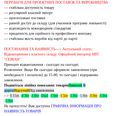
ПЕРЕВАГИ ДЛЯ ПРОЕКТНИХ ПОСТАВОК ТА ВИРОБНИЦТВА
--- стабільна доступність товару
--- регулярний власний імпорт
--- прогнозовані поставки
--- ранній доступ до складу (для учасників програми лояльності)
--- відповідність міжнародним стандартам
--- придатність для серійного та професійного монтажу
--- стабільна якість виробів від партії до партії
ПОСТАЧАННЯ ТА НАЯВНІСТЬ---> Актуальний статус:
Відвантаження з власного складу. Офіційний імпортер НВТ
"СЕВІАН".
Принцип відвантаження - сьогодні на сьогодні.
Розяснення: Якщо Ви сьогодні оформили замовлення (при
необхідності і оплатили) до 15-00, то сьогодні і відправимо
замовлення.
Подивіться лінійку повязаних товарів
Наявний
В
дорозі
Відсутній
Під замовлення
-->
0.15m
-
0.3m
-
1.0m
-
Dual
-
1.0m
-
1.5m
-
1.8m
-
1.8m
-
3.0m
-
3.0m
-
5.0m
Не пропустіть! Вам доступна
ГРАФІЧНА ІНФОРМАЦІЯ ПРО
НАЯВНІСТЬ ТОВАРІВ