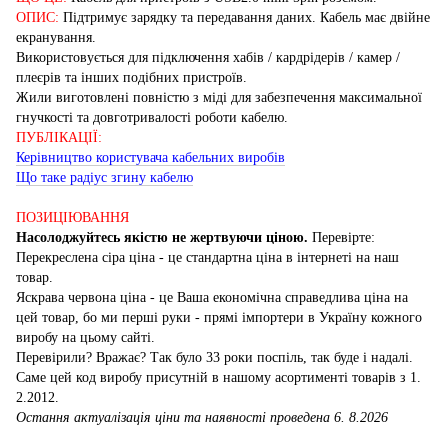
ОПИС:
Підтримує зарядку та передавання даних. Кабель має двійне
екранування.
Використовується для підключення хабів / кардрідерів / камер /
плеєрів та інших подібних пристроїв.
Жили виготовлені повністю з міді для забезпечення максимальної
гнучкості та довготривалості роботи кабелю.
ПУБЛІКАЦІЇ:
Керівництво користувача кабельних виробів
Що таке радіус згину кабелю
ПОЗИЦІЮВАННЯ
Насолоджуйтесь якістю не жертвуючи ціною.
Перевірте:
Перекреслена сіра ціна - це стандартна ціна в інтернеті на наш
товар.
Яскрава червона ціна - це Ваша економічна справедлива ціна на
цей товар, бо ми перші руки - прямі імпортери в Україну кожного
виробу на цьому сайті.
Перевірили? Вражає? Так було 33 роки поспіль, так буде і надалі.
Саме цей код виробу присутній в нашому асортименті товарів з 1.
2.2012.
Остання актуалізація ціни та наявності проведена 6. 8.2026