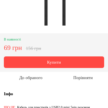
В наявності
69 грн
156 грн
Купити
До обраного
Порівняти
Інфо
ЩО ЦЕ:
Кабель для пристроїв з USB2.0 mini 5pin розємом.