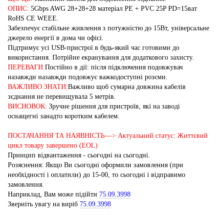
ОПИС:
5Gbps AWG 28+28+28 матеріал PE + PVC 25P PD=15ват
RoHS CE WEEE.
Забезпечує стабільне живлення з потужністю до 15Вт, універсальне
джерело енергії в дома чи офісі.
Підтримує усі USB-пристрої в будь-який час готовими до
використання. Потрійне екранування для додаткового захисту.
ПЕРЕВАГИ:
Постійно в дії: після підключення подовжувач
назавжди назавжди подовжує важкодоступні розєми.
ВАЖЛИВО ЗНАТИ:
Важливо щоб сумарна довжина кабелів
зєднання не перевищувала 5 метрів.
ВИСНОВОК:
Зручне рішення для пристроїв, які на заводі
оснащегні занадто коротким кабелем.
ПОСТАЧАННЯ ТА НАЯВНІСТЬ---> Актуальний статус: Життєвий
цикл товару завершено (EOL)
Принцип відвантаження - сьогодні на сьогодні.
Розяснення: Якщо Ви сьогодні оформили замовлення (при
необхідності і оплатили) до 15-00, то сьогодні і відправимо
замовлення.
Наприклад, Вам може підійти
75.09.3998
Зверніть увагу на виріб
75.09.3998