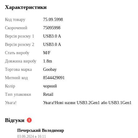
Характеристики
Код товару
75.09.5998
Скорочений
75095998
Версія розєму 1
USB3.0 A
Версія розєму 2
USB3.0 A
Стать виробу
M/F
Довжина виробу
1.8m
Торгова марка
Goobay
Митний код
8544429091
Колір
чорний
Тип упаковки
Retail
Увага!
Увага!Нові назви USB3.2Gen1 або USB3.1Gen1
Відгуки
1
Печерський Володимир
03.06.2024 в 16:11