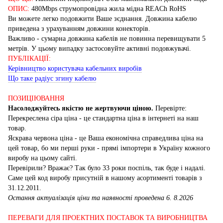
ОПИС:
480Mbps струмопровідна жила мідна REACh RoHS
Ви можете легко подовжити Ваше зєднання. Довжина кабелю
приведена з урахуванням довжини конекторів.
Важливо - сумарна довжина кабелів не повинна перевищувати 5
метрів. У цьому випадку застосовуйте активні подовжувачі.
ПУБЛІКАЦІЇ:
Керівництво користувача кабельних виробів
Що таке радіус згину кабелю
ПОЗИЦІЮВАННЯ
Насолоджуйтесь якістю не жертвуючи ціною.
Перевірте:
Перекреслена сіра ціна - це стандартна ціна в інтернеті на наш
товар.
Яскрава червона ціна - це Ваша економічна справедлива ціна на
цей товар, бо ми перші руки - прямі імпортери в Україну кожного
виробу на цьому сайті.
Перевірили? Вражає? Так було 33 роки поспіль, так буде і надалі.
Саме цей код виробу присутній в нашому асортименті товарів з
31.12.2011.
Остання актуалізація ціни та наявності проведена 6. 8.2026
ПЕРЕВАГИ ДЛЯ ПРОЕКТНИХ ПОСТАВОК ТА ВИРОБНИЦТВА