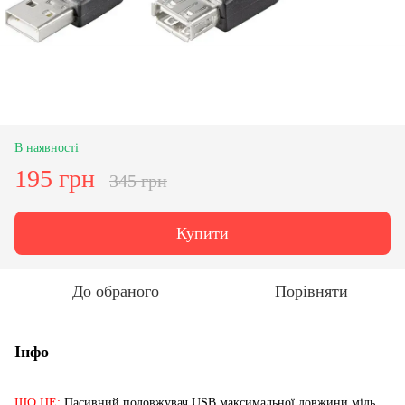
В наявності
195 грн
345 грн
Купити
До обраного
Порівняти
Інфо
ЩО ЦЕ:
Пасивний подовжувач USB максимальної довжини мідь