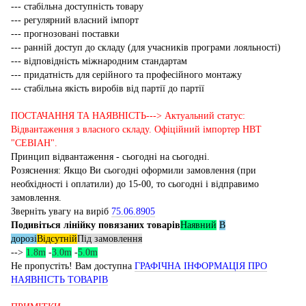
--- стабільна доступність товару
--- регулярний власний імпорт
--- прогнозовані поставки
--- ранній доступ до складу (для учасників програми лояльності)
--- відповідність міжнародним стандартам
--- придатність для серійного та професійного монтажу
--- стабільна якість виробів від партії до партії
ПОСТАЧАННЯ ТА НАЯВНІСТЬ---> Актуальний статус:
Відвантаження з власного складу. Офіційний імпортер НВТ
"СЕВІАН".
Принцип відвантаження - сьогодні на сьогодні.
Розяснення: Якщо Ви сьогодні оформили замовлення (при
необхідності і оплатили) до 15-00, то сьогодні і відправимо
замовлення.
Зверніть увагу на виріб
75.06.8905
Подивіться лінійку повязаних товарів
Наявний
В
дорозі
Відсутній
Під замовлення
-->
1.8m
-
3.0m
-
5.0m
Не пропустіть! Вам доступна
ГРАФІЧНА ІНФОРМАЦІЯ ПРО
НАЯВНІСТЬ ТОВАРІВ