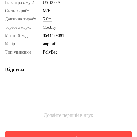
Версія розєму 2
USB2.0 A
Стать виробу
M/F
Довжина виробу
5.0m
Торгова марка
Goobay
Митний код
8544429091
Колір
чорний
Тип упаковки
PolyBag
Відгуки
Додайте перший відгук