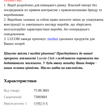
ПРИМІТКИ
1. Виріб розроблено для німецького ринку. Власний імпорт без
посередників по прямим контрактам з правовласниками бренду та
виробниками.
2. Виробник залишає за собою право вносити зміни до упакування,
конструкції та зовнішнього вигляду виробів, що зберігають
експлуатаційні характеристики виробів, без попереднього
повідомлення.
3. LUCOM завжди пропонує
лінійки
ідеальних продуктів для
Ваших потреб.
Цінуєте якість і вигідні рішення? Приєднуйтесь до нашої
програми лояльності
Lucom Club
з особливими перевагами та
додатковими знижками. У будь-якому випадку Ваша довіра -
наша головна цінність. Маємо надію на взаємність.
Характеристики
Код товару
75.09.3601
Скорочений
75093601
Версія розєму 1
USB2.0 A