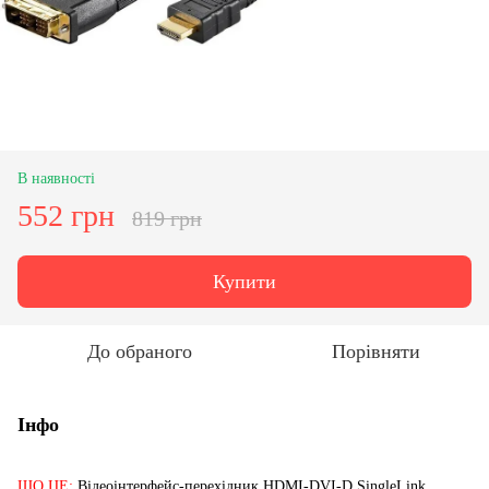
В наявності
552 грн
819 грн
Купити
До обраного
Порівняти
Інфо
ЩО ЦЕ:
Відеоінтерфейс-перехідник HDMI-DVI-D SingleLink