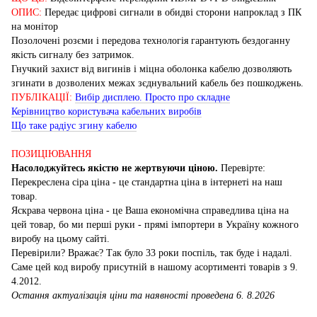
ОПИС:
Передає цифрові сигнали в обидві сторони напроклад з ПК
на монітор
Позолочені розєми і передова технологія гарантують бездоганну
якість сигналу без затримок.
Гнучкий захист від вигинів і міцна оболонка кабелю дозволяють
згинати в дозволених межах зєднувальний кабель без пошкоджень.
ПУБЛІКАЦІЇ:
Вибір дисплею. Просто про складне
Керівництво користувача кабельних виробів
Що таке радіус згину кабелю
ПОЗИЦІЮВАННЯ
Насолоджуйтесь якістю не жертвуючи ціною.
Перевірте:
Перекреслена сіра ціна - це стандартна ціна в інтернеті на наш
товар.
Яскрава червона ціна - це Ваша економічна справедлива ціна на
цей товар, бо ми перші руки - прямі імпортери в Україну кожного
виробу на цьому сайті.
Перевірили? Вражає? Так було 33 роки поспіль, так буде і надалі.
Саме цей код виробу присутній в нашому асортименті товарів з 9.
4.2012.
Остання актуалізація ціни та наявності проведена 6. 8.2026