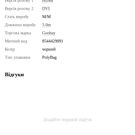
Версія розєму 1
HDMI
Версія розєму 2
DVI
Стать виробу
M/M
Довжина виробу
5.0m
Торгова марка
Goobay
Митний код
8544429091
Колір
чорний
Тип упаковки
PolyBag
Відгуки
Додайте перший відгук