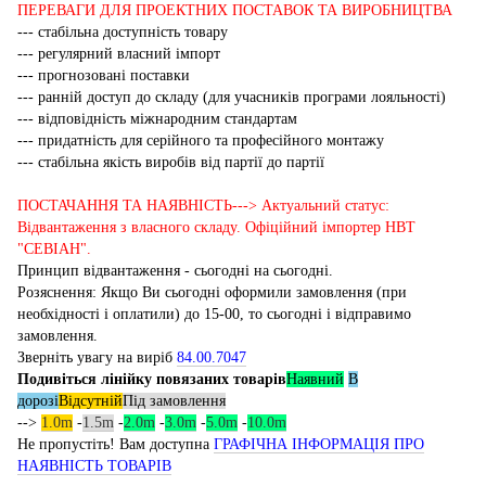
ПЕРЕВАГИ ДЛЯ ПРОЕКТНИХ ПОСТАВОК ТА ВИРОБНИЦТВА
--- стабільна доступність товару
--- регулярний власний імпорт
--- прогнозовані поставки
--- ранній доступ до складу (для учасників програми лояльності)
--- відповідність міжнародним стандартам
--- придатність для серійного та професійного монтажу
--- стабільна якість виробів від партії до партії
ПОСТАЧАННЯ ТА НАЯВНІСТЬ---> Актуальний статус:
Відвантаження з власного складу. Офіційний імпортер НВТ
"СЕВІАН".
Принцип відвантаження - сьогодні на сьогодні.
Розяснення: Якщо Ви сьогодні оформили замовлення (при
необхідності і оплатили) до 15-00, то сьогодні і відправимо
замовлення.
Зверніть увагу на виріб
84.00.7047
Подивіться лінійку повязаних товарів
Наявний
В
дорозі
Відсутній
Під замовлення
-->
1.0m
-
1.5m
-
2.0m
-
3.0m
-
5.0m
-
10.0m
Не пропустіть! Вам доступна
ГРАФІЧНА ІНФОРМАЦІЯ ПРО
НАЯВНІСТЬ ТОВАРІВ