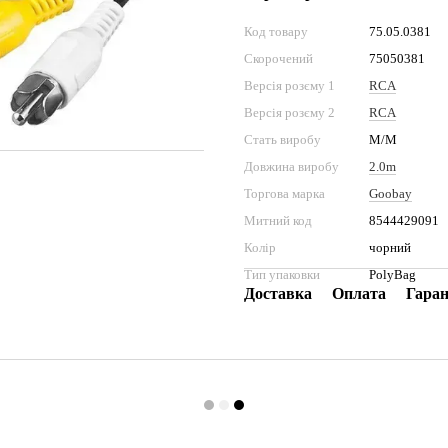
Код товару
75.05.0381
Скорочений
75050381
Версія розєму 1
RCA
Версія розєму 2
RCA
Стать виробу
M/M
Довжина виробу
2.0m
Торгова марка
Goobay
Митний код
8544429091
Колір
чорний
Тип упаковки
PolyBag
Доставка
Оплата
Гаран