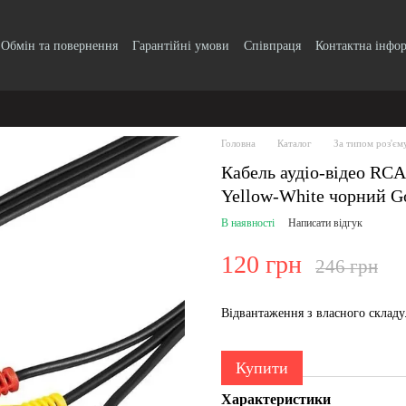
Обмін та повернення
Гарантійні умови
Співпраця
Контактна інфо
Головна
Каталог
За типом роз'єм
Кабель аудіо-відео RC
Yellow-White чорний G
В наявності
Написати відгук
120 грн
246 грн
Відвантаження з власного склад
Купити
Характеристики