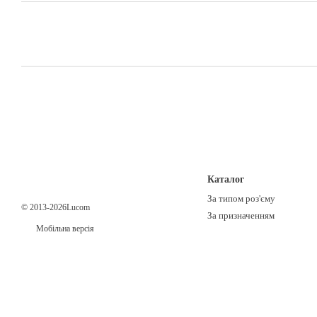
Каталог
За типом роз'єму
© 2013-2026Lucom
За призначенням
Мобільна версія