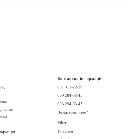
Контактна інформація
нету
067 313-22-29
099 294-93-45
авка
093 294-93-45
ернення
Передзвонити вам?
мови
Viber
Telegram
формація