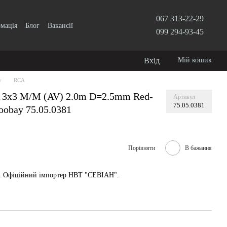
067 313-22-29
рмація
Блог
Вакансії
099 294-93-45
Вхід
Мій кошик
у
RCA
A 3x3 M/M (AV) 2.0m D=2.5mm Red-
Артикул
75.05.0381
oobay 75.05.0381
Порівняти
В бажання
у. Офіційний імпортер НВТ "СЕВІАН".