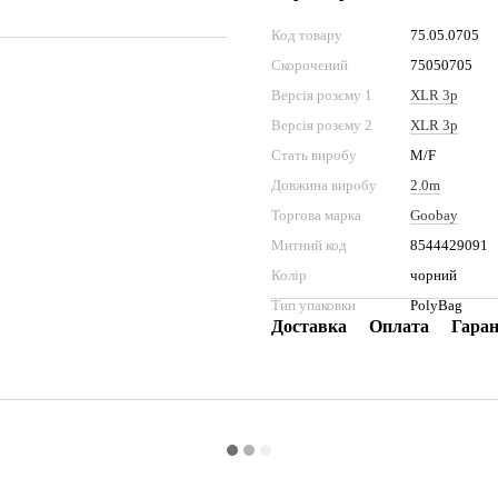
Код товару
75.05.0705
Скорочений
75050705
Версія розєму 1
XLR 3p
Версія розєму 2
XLR 3p
Стать виробу
M/F
Довжина виробу
2.0m
Торгова марка
Goobay
Митний код
8544429091
Колір
чорний
Тип упаковки
PolyBag
Доставка
Оплата
Гаран