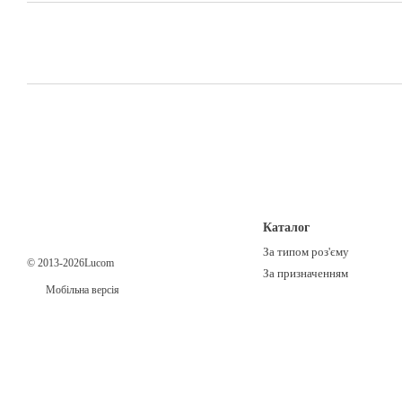
Каталог
За типом роз'єму
© 2013-2026Lucom
За призначенням
Мобільна версія