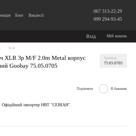
067 313-22-29
рмація
Блог
Вакансії
099 294-93-45
Вхід
Мій кошик
у
XLR
ач XLR 3p M/F 2.0m Metal корпус
Артикул
75.05.0705
ий Goobay 75.05.0705
Порівняти
В бажання
у. Офіційний імпортер НВТ "СЕВІАН".