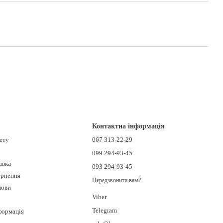
Контактна інформація
нету
067 313-22-29
099 294-93-45
авка
093 294-93-45
ернення
Передзвонити вам?
мови
Viber
Telegram
формація