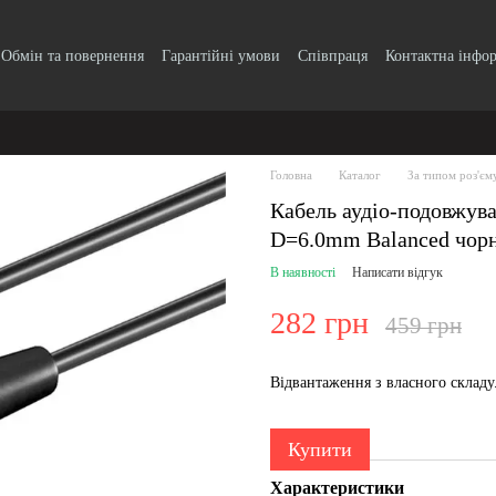
Обмін та повернення
Гарантійні умови
Співпраця
Контактна інфо
Головна
Каталог
За типом роз'єм
Кабель аудіо-подовжув
D=6.0mm Balanced чорн
В наявності
Написати відгук
282 грн
459 грн
Відвантаження з власного склад
Купити
Характеристики