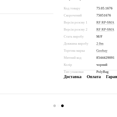
Код товару
75.05.1676
Скорочений
75051676
Версія розєму 1
RF:RP-SMA
Версія розєму 2
RF:RP-SMA
Стать виробу
M/F
Довжина виробу
2.0m
Торгова марка
Goobay
Митний код
8544429091
Колір
чорний
Тип упаковки
PolyBag
Доставка
Оплата
Гаран