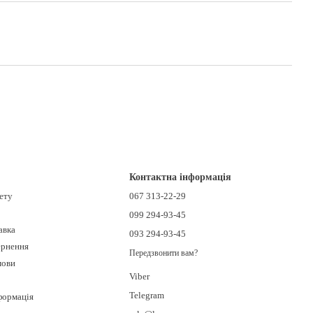
Контактна інформація
нету
067 313-22-29
099 294-93-45
авка
093 294-93-45
ернення
Передзвонити вам?
мови
Viber
Telegram
формація