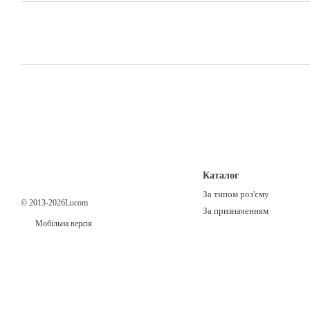
Каталог
За типом роз'єму
© 2013-2026Lucom
За призначенням
Мобільна версія