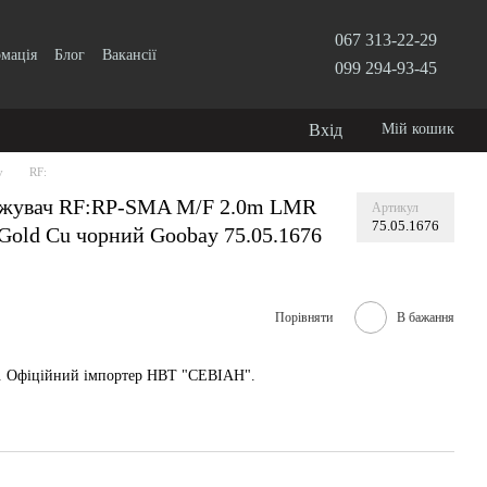
067 313-22-29
рмація
Блог
Вакансії
099 294-93-45
Вхід
Мій кошик
у
RF:
вжувач RF:RP-SMA M/F 2.0m LMR
Артикул
75.05.1676
old Cu чорний Goobay 75.05.1676
Порівняти
В бажання
у. Офіційний імпортер НВТ "СЕВІАН".