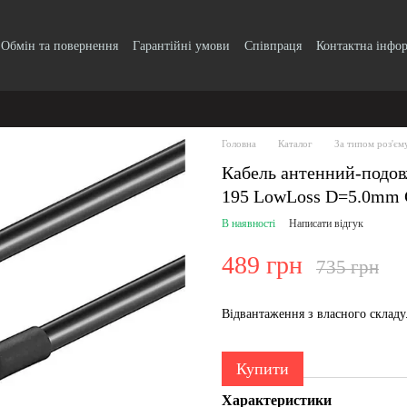
Обмін та повернення
Гарантійні умови
Співпраця
Контактна інфо
Головна
Каталог
За типом роз'єм
Кабель антенний-подо
195 LowLoss D=5.0mm G
В наявності
Написати відгук
489 грн
735 грн
Відвантаження з власного склад
Купити
Характеристики