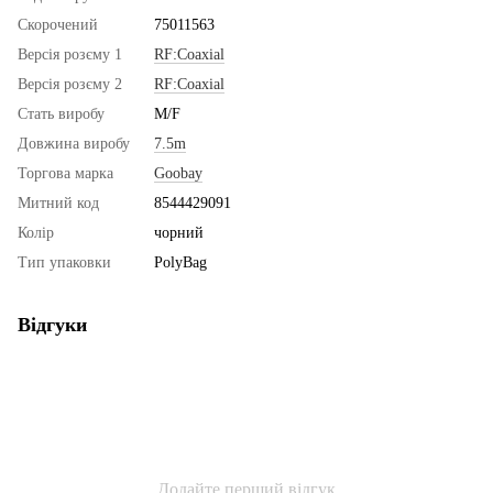
Скорочений
75011563
Версія розєму 1
RF:Coaxial
Версія розєму 2
RF:Coaxial
Стать виробу
M/F
Довжина виробу
7.5m
Торгова марка
Goobay
Митний код
8544429091
Колір
чорний
Тип упаковки
PolyBag
Відгуки
Додайте перший відгук