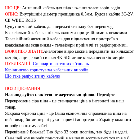
ЩО ЦЕ:
Антенний кабель для підключення телевізорів радіо.
ОПИС:
Внутрішній діаметр провідника 0.5мм. Будова каблю 3C-2V.
CE WEEE RoHS
Супутниковий кабель для передачі сигналу без перешкод.
Коаксіальний кабель з нікельованими прицезійними контактами.
Телевізійний антенний кабель для підключення пристроїв з
коаксіальним зєднанням - телевізори приймачі та радіоприймачі.
ВАЖЛИВО ЗНАТИ:
Аналогове відео можна передавати на кількасот
метрів, а цифровий сигнал 4K SDI лише кілька десятків метрів.
ПУБЛІКАЦІЇ:
Стандарти антенних з`єднань
Керівництво користувача кабельних виробів
Що таке радіус згину кабелю
ПОЗИЦІЮВАННЯ
Насолоджуйтесь якістю не жертвуючи ціною.
Перевірте:
Перекреслена сіра ціна - це стандартна ціна в інтернеті на наш
товар.
Яскрава червона ціна - це Ваша економічна справедлива ціна на
цей товар, бо ми перші руки - прямі імпортери в Україну кожного
виробу на цьому сайті.
Перевірили? Вражає? Так було 33 роки поспіль, так буде і надалі.
Саме цей код виробу присутній в нашому асортименті товарів з 8.