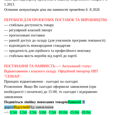
1.2013.
Остання актуалізація ціни та наявності проведена 6. 8.2026
ПЕРЕВАГИ ДЛЯ ПРОЕКТНИХ ПОСТАВОК ТА ВИРОБНИЦТВА
--- стабільна доступність товару
--- регулярний власний імпорт
--- прогнозовані поставки
--- ранній доступ до складу (для учасників програми лояльності)
--- відповідність міжнародним стандартам
--- придатність для серійного та професійного монтажу
--- стабільна якість виробів від партії до партії
ПОСТАЧАННЯ ТА НАЯВНІСТЬ---> Актуальний статус:
Відвантаження з власного складу. Офіційний імпортер НВТ
"СЕВІАН".
Принцип відвантаження - сьогодні на сьогодні.
Розяснення: Якщо Ви сьогодні оформили замовлення (при
необхідності і оплатили) до 15-00, то сьогодні і відправимо
замовлення.
Подивіться лінійку повязаних товарів
Наявний
В
дорозі
Відсутній
Під замовлення
-->
0.5m
-
1.5m
-
2.5m
-
5.0m
-
7.5m
-
10.0m
-
15.0m
-
20.0m