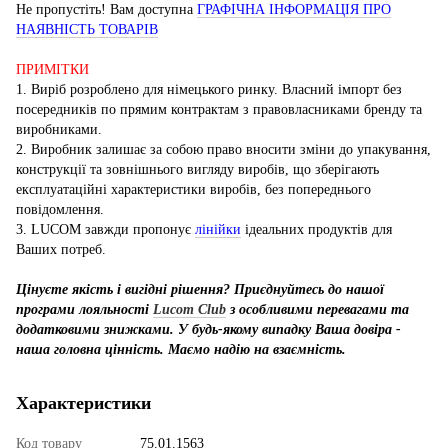
Не пропустіть! Вам доступна
ГРАФІЧНА ІНФОРМАЦІЯ ПРО
НАЯВНІСТЬ ТОВАРІВ
ПРИМІТКИ
1. Виріб розроблено для німецького ринку. Власний імпорт без
посередників по прямим контрактам з правовласниками бренду та
виробниками.
2. Виробник залишає за собою право вносити зміни до упакування,
конструкції та зовнішнього вигляду виробів, що зберігають
експлуатаційні характеристики виробів, без попереднього
повідомлення.
3. LUCOM завжди пропонує
лінійки
ідеальних продуктів для
Ваших потреб.
Цінуєте якість і вигідні рішення? Приєднуйтесь до нашої
програми лояльності
Lucom Club
з особливими перевагами та
додатковими знижками. У будь-якому випадку Ваша довіра -
наша головна цінність. Маємо надію на взаємність.
Характеристики
Код товару
75.01.1563