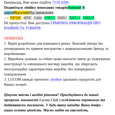
Наприклад, Вам може підійти
75.05.0284
Подивіться лінійку повязаних товарів
Наявний
В
дорозі
Відсутній
Під замовлення
-->
10P10C
-
6P6C
-
Cable
-
F/IEC+
-
RJ45+
-
RJ45++
-
SMA/N
Не пропустіть! Вам доступна
ГРАФІЧНА ІНФОРМАЦІЯ ПРО
НАЯВНІСТЬ ТОВАРІВ
ПРИМІТКИ
1. Виріб розроблено для німецького ринку. Власний імпорт без
посередників по прямим контрактам з правовласниками бренду та
виробниками.
2. Виробник залишає за собою право вносити зміни до упакування,
конструкції та зовнішнього вигляду виробів, що зберігають
експлуатаційні характеристики виробів, без попереднього
повідомлення.
3. LUCOM завжди пропонує
лінійки
ідеальних продуктів для
Ваших потреб.
Цінуєте якість і вигідні рішення? Приєднуйтесь до нашої
програми лояльності
Lucom Club
з особливими перевагами та
додатковими знижками. У будь-якому випадку Ваша довіра -
наша головна цінність. Маємо надію на взаємність.