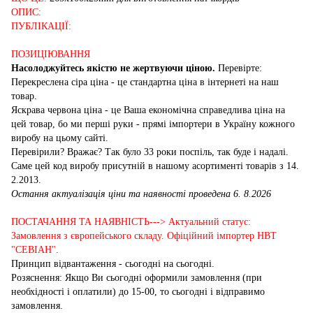
ОПИС:
ПУБЛІКАЦІЇ:
ПОЗИЦІЮВАННЯ
Насолоджуйтесь якістю не жертвуючи ціною.
Перевірте:
Перекреслена сіра ціна - це стандартна ціна в інтернеті на наш
товар.
Яскрава червона ціна - це Ваша економічна справедлива ціна на
цей товар, бо ми перші руки - прямі імпортери в Україну кожного
виробу на цьому сайті.
Перевірили? Вражає? Так було 33 роки поспіль, так буде і надалі.
Саме цей код виробу присутній в нашому асортименті товарів з 14.
2.2013.
Остання актуалізація ціни та наявності проведена 6. 8.2026
ПОСТАЧАННЯ ТА НАЯВНІСТЬ---> Актуальний статус:
Замовлення з європейського складу. Офіційний імпортер НВТ
"СЕВІАН".
Принцип відвантаження - сьогодні на сьогодні.
Розяснення: Якщо Ви сьогодні оформили замовлення (при
необхідності і оплатили) до 15-00, то сьогодні і відправимо
замовлення.