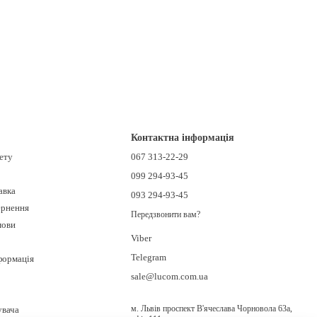
Контактна інформація
нету
067 313-22-29
099 294-93-45
авка
093 294-93-45
ернення
Передзвонити вам?
мови
Viber
Telegram
формація
sale@lucom.com.ua
м. Львів проспект В'ячеслава Чорновола 63а,
увача