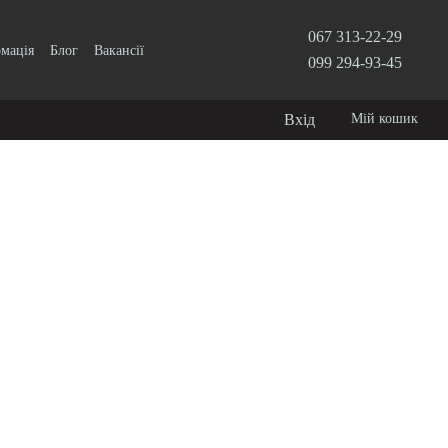
067 313-22-29
рмація
Блог
Вакансії
099 294-93-45
Вхід
Мій кошик