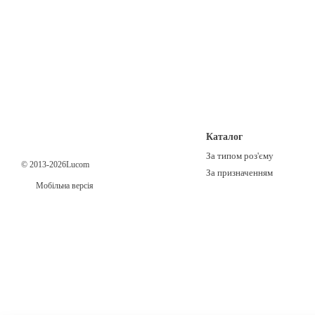
Каталог
За типом роз'єму
© 2013-2026Lucom
За призначенням
Мобільна версія