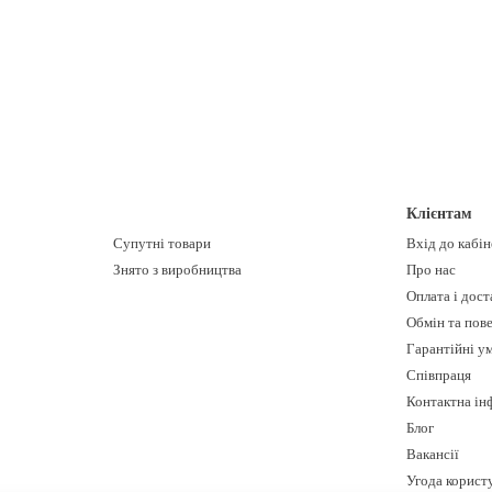
Клієнтам
Супутні товари
Вхід до кабі
Знято з виробництва
Про нас
Оплата і дост
Обмін та пов
Гарантійні у
Співпраця
Контактна ін
Блог
Вакансії
Угода корист