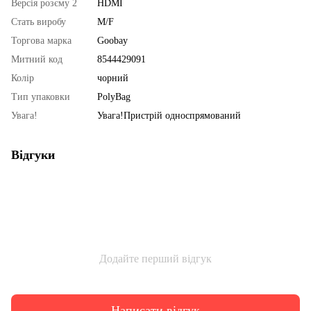
Версія розєму 2
HDMI
Стать виробу
M/F
Торгова марка
Goobay
Митний код
8544429091
Колір
чорний
Тип упаковки
PolyBag
Увага!
Увага!Пристрій односпрямований
Відгуки
Додайте перший відгук
Написати відгук