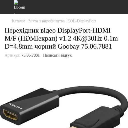
Каталог
Знято з виробництва
EOL-DisplayPort
Перехідник відео DisplayPort-HDMI
M/F (HDMIекран) v1.2 4K@30Hz 0.1m
D=4.8mm чорний Goobay 75.06.7881
Артикул:
75.06.7881
Написати відгук