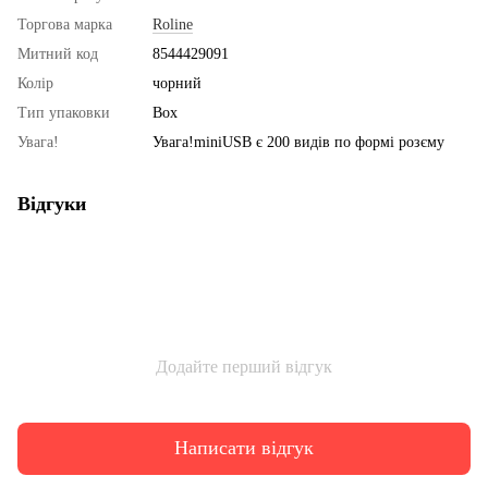
Торгова марка
Roline
Митний код
8544429091
Колір
чорний
Тип упаковки
Box
Увага!
Увага!miniUSB є 200 видів по формі розєму
Відгуки
Додайте перший відгук
Написати відгук