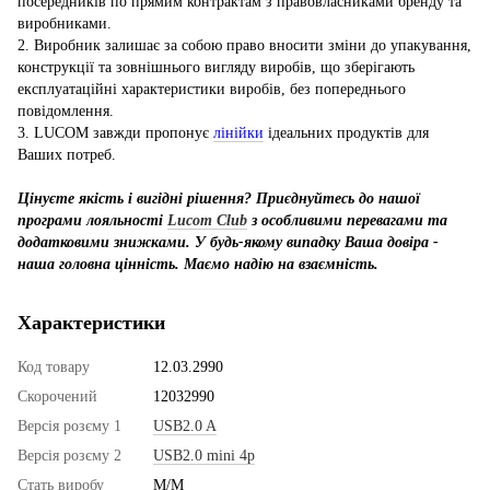
посередників по прямим контрактам з правовласниками бренду та
виробниками.
2. Виробник залишає за собою право вносити зміни до упакування,
конструкції та зовнішнього вигляду виробів, що зберігають
експлуатаційні характеристики виробів, без попереднього
повідомлення.
3. LUCOM завжди пропонує
лінійки
ідеальних продуктів для
Ваших потреб.
Цінуєте якість і вигідні рішення? Приєднуйтесь до нашої
програми лояльності
Lucom Club
з особливими перевагами та
додатковими знижками. У будь-якому випадку Ваша довіра -
наша головна цінність. Маємо надію на взаємність.
Характеристики
Код товару
12.03.2990
Скорочений
12032990
Версія розєму 1
USB2.0 A
Версія розєму 2
USB2.0 mini 4p
Стать виробу
M/M