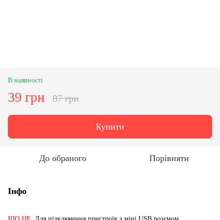
В наявності
39 грн
87 грн
Купити
До обраного
Порівняти
Інфо
ЩО ЦЕ:
Для підключення пристроїв з міні USB розємом