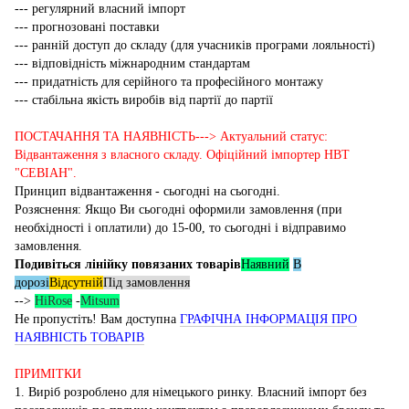
--- регулярний власний імпорт
--- прогнозовані поставки
--- ранній доступ до складу (для учасників програми лояльності)
--- відповідність міжнародним стандартам
--- придатність для серійного та професійного монтажу
--- стабільна якість виробів від партії до партії
ПОСТАЧАННЯ ТА НАЯВНІСТЬ---> Актуальний статус:
Відвантаження з власного складу. Офіційний імпортер НВТ
"СЕВІАН".
Принцип відвантаження - сьогодні на сьогодні.
Розяснення: Якщо Ви сьогодні оформили замовлення (при
необхідності і оплатили) до 15-00, то сьогодні і відправимо
замовлення.
Подивіться лінійку повязаних товарів
Наявний
В
дорозі
Відсутній
Під замовлення
-->
HiRose
-
Mitsum
Не пропустіть! Вам доступна
ГРАФІЧНА ІНФОРМАЦІЯ ПРО
НАЯВНІСТЬ ТОВАРІВ
ПРИМІТКИ
1. Виріб розроблено для німецького ринку. Власний імпорт без