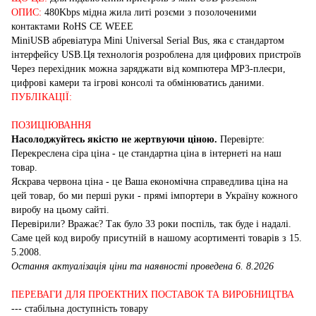
ОПИС:
480Kbps мідна жила литі розєми з позолоченими
контактами RoHS CE WEEE
MiniUSB абревіатура Mini Universal Serial Bus, яка є стандартом
інтерфейсу USB.Ця технологія розроблена для цифрових пристроїв
Через перехідник можна заряджати від компютера MP3-плеєри,
цифрові камери та ігрові консолі та обмінюватись даними.
ПУБЛІКАЦІЇ:
ПОЗИЦІЮВАННЯ
Насолоджуйтесь якістю не жертвуючи ціною.
Перевірте:
Перекреслена сіра ціна - це стандартна ціна в інтернеті на наш
товар.
Яскрава червона ціна - це Ваша економічна справедлива ціна на
цей товар, бо ми перші руки - прямі імпортери в Україну кожного
виробу на цьому сайті.
Перевірили? Вражає? Так було 33 роки поспіль, так буде і надалі.
Саме цей код виробу присутній в нашому асортименті товарів з 15.
5.2008.
Остання актуалізація ціни та наявності проведена 6. 8.2026
ПЕРЕВАГИ ДЛЯ ПРОЕКТНИХ ПОСТАВОК ТА ВИРОБНИЦТВА
--- стабільна доступність товару