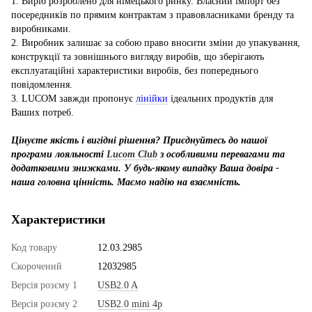
1. Виріб розроблено для німецького ринку. Власний імпорт без
посередників по прямим контрактам з правовласниками бренду та
виробниками.
2. Виробник залишає за собою право вносити зміни до упакування,
конструкції та зовнішнього вигляду виробів, що зберігають
експлуатаційні характеристики виробів, без попереднього
повідомлення.
3. LUCOM завжди пропонує
лінійки
ідеальних продуктів для
Ваших потреб.
Цінуєте якість і вигідні рішення? Приєднуйтесь до нашої
програми лояльності
Lucom Club
з особливими перевагами та
додатковими знижками. У будь-якому випадку Ваша довіра -
наша головна цінність. Маємо надію на взаємність.
Характеристики
Код товару
12.03.2985
Скорочений
12032985
Версія розєму 1
USB2.0 A
Версія розєму 2
USB2.0 mini 4p