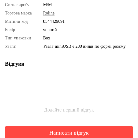
Стать виробу
M/M
Торгова марка
Roline
Митний код
8544429091
Колір
чорний
Тип упаковки
Box
Увага!
Увага!miniUSB є 200 видів по формі розєму
Відгуки
Додайте перший відгук
Написати відгук