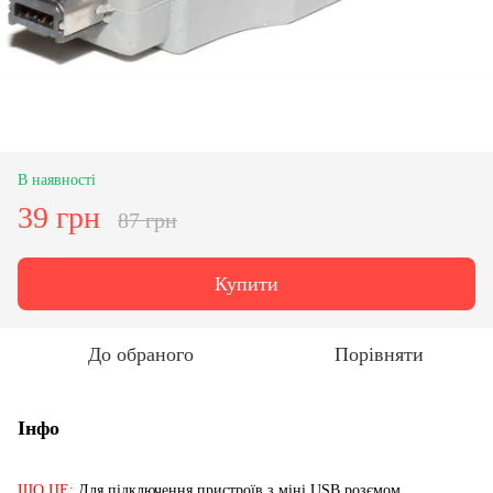
В наявності
39 грн
87 грн
Купити
До обраного
Порівняти
Інфо
ЩО ЦЕ:
Для підключення пристроїв з міні USB розємом