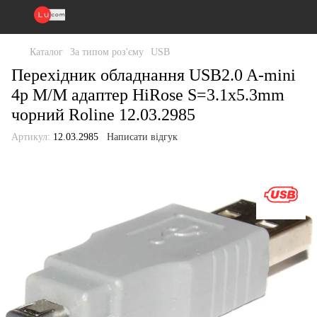
Каталог
За типом роз'єму
USB
Перехідник обладнання USB2.0 A-mini
4p M/M адаптер HiRose S=3.1x5.3mm
чорний Roline 12.03.2985
Артикул:
12.03.2985
Написати відгук