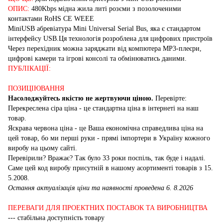
ОПИС:
480Kbps мідна жила литі розєми з позолоченими
контактами RoHS CE WEEE
MiniUSB абревіатура Mini Universal Serial Bus, яка є стандартом
інтерфейсу USB.Ця технологія розроблена для цифрових пристроїв
Через перехідник можна заряджати від компютера MP3-плеєри,
цифрові камери та ігрові консолі та обмінюватись даними.
ПУБЛІКАЦІЇ:
ПОЗИЦІЮВАННЯ
Насолоджуйтесь якістю не жертвуючи ціною.
Перевірте:
Перекреслена сіра ціна - це стандартна ціна в інтернеті на наш
товар.
Яскрава червона ціна - це Ваша економічна справедлива ціна на
цей товар, бо ми перші руки - прямі імпортери в Україну кожного
виробу на цьому сайті.
Перевірили? Вражає? Так було 33 роки поспіль, так буде і надалі.
Саме цей код виробу присутній в нашому асортименті товарів з 15.
5.2008.
Остання актуалізація ціни та наявності проведена 6. 8.2026
ПЕРЕВАГИ ДЛЯ ПРОЕКТНИХ ПОСТАВОК ТА ВИРОБНИЦТВА
--- стабільна доступність товару