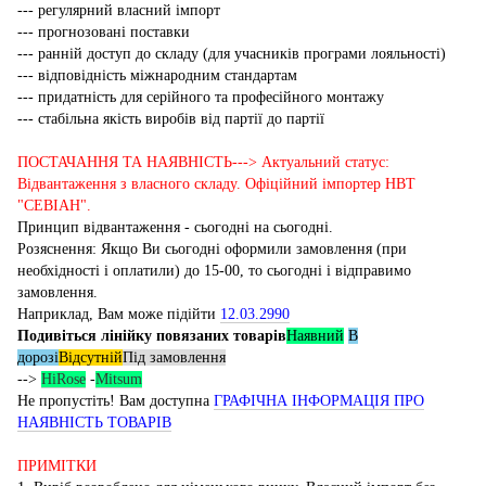
--- регулярний власний імпорт
--- прогнозовані поставки
--- ранній доступ до складу (для учасників програми лояльності)
--- відповідність міжнародним стандартам
--- придатність для серійного та професійного монтажу
--- стабільна якість виробів від партії до партії
ПОСТАЧАННЯ ТА НАЯВНІСТЬ---> Актуальний статус:
Відвантаження з власного складу. Офіційний імпортер НВТ
"СЕВІАН".
Принцип відвантаження - сьогодні на сьогодні.
Розяснення: Якщо Ви сьогодні оформили замовлення (при
необхідності і оплатили) до 15-00, то сьогодні і відправимо
замовлення.
Наприклад, Вам може підійти
12.03.2990
Подивіться лінійку повязаних товарів
Наявний
В
дорозі
Відсутній
Під замовлення
-->
HiRose
-
Mitsum
Не пропустіть! Вам доступна
ГРАФІЧНА ІНФОРМАЦІЯ ПРО
НАЯВНІСТЬ ТОВАРІВ
ПРИМІТКИ